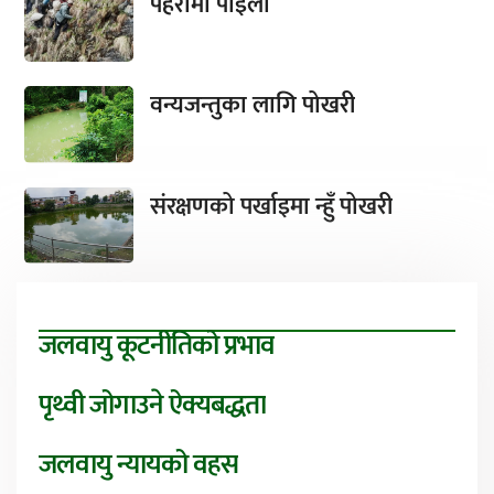
पहरामा पाइला
वन्यजन्तुका लागि पोखरी
संरक्षणको पर्खाइमा न्हुँ पोखरी
जलवायु कूटनीतिको प्रभाव
पृथ्वी जोगाउने ऐक्यबद्धता
जलवायु न्यायको वहस