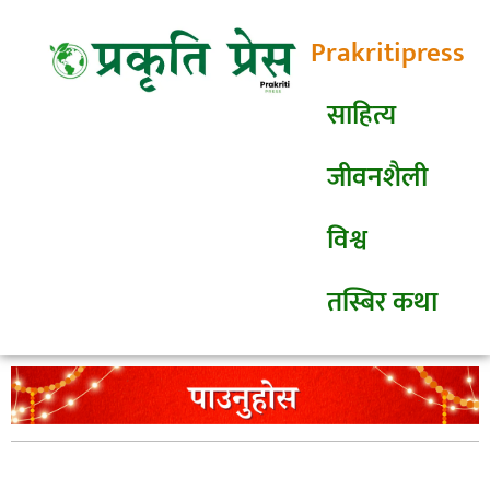
Prakritipress
साहित्य
जीवनशैली
विश्व
तस्बिर कथा