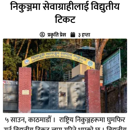
निकुञ्जमा सेवाग्राहीलाई विद्युतीय
टिकट
प्रकृति प्रेस
३ हप्ता
५ साउन, काठमाडौँ । राष्ट्रिय निकुञ्जहरूमा घुमफिर