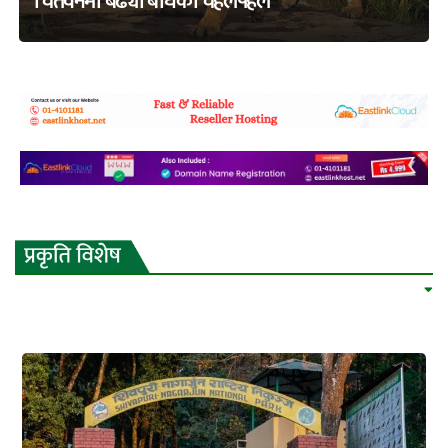
चितवनमा बढ्यो बाघको चहलपहल
adss