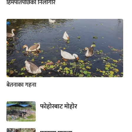
हिमपातपछिको निलगिरि
बेतनाका गहना
फोहोरबाट मोहोर