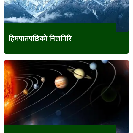
हिमपातपछिको निलगिरि