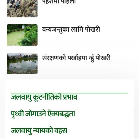
पहरामा पाइला
वन्यजन्तुका लागि पोखरी
संरक्षणको पर्खाइमा न्हुँ पोखरी
जलवायु कूटनीतिको प्रभाव
पृथ्वी जोगाउने ऐक्यबद्धता
जलवायु न्यायको वहस