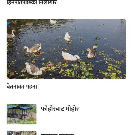
हिमपातपछिको निलगिरि
बेतनाका गहना
फोहोरबाट मोहोर