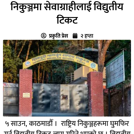
निकुञ्जमा सेवाग्राहीलाई विद्युतीय
टिकट
प्रकृति प्रेस
२ हप्ता
५ साउन, काठमाडौँ । राष्ट्रिय निकुञ्जहरूमा घुमफिर