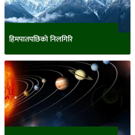
हिमपातपछिको निलगिरि