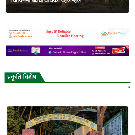
चितवनमा बढ्यो बाघको चहलपहल
adss