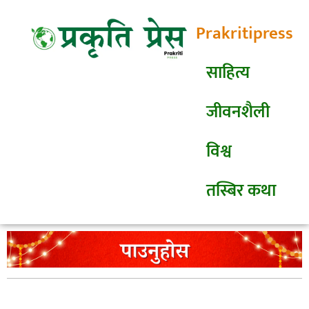
Prakritipress
साहित्य
जीवनशैली
विश्व
तस्बिर कथा