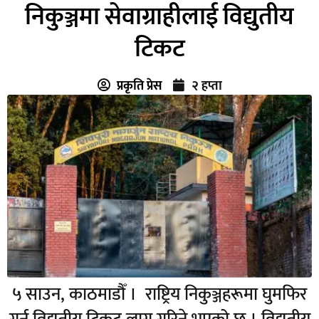
निकुञ्जमा सेवाग्राहीलाई विद्युतीय
टिकट
प्रकृति प्रेस
२ हप्ता
५ साउन, काठमाडौँ । राष्ट्रिय निकुञ्जहरूमा घुमफिर