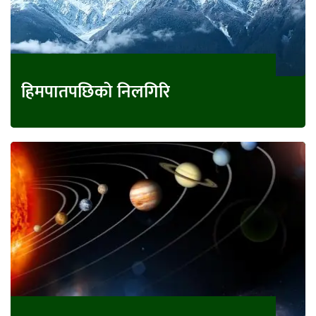
हिमपातपछिको निलगिरि