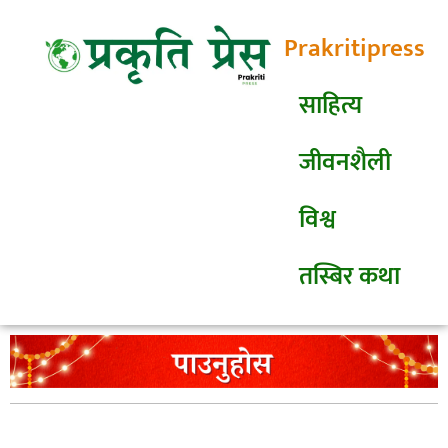
Prakritipress
साहित्य
जीवनशैली
विश्व
तस्बिर कथा