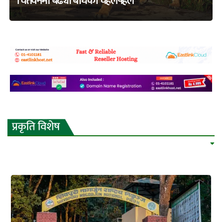
चितवनमा बढ्यो बाघको चहलपहल
adss