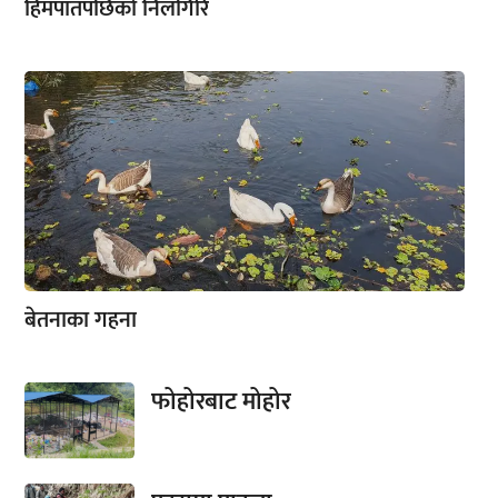
हिमपातपछिको निलगिरि
बेतनाका गहना
फोहोरबाट मोहोर