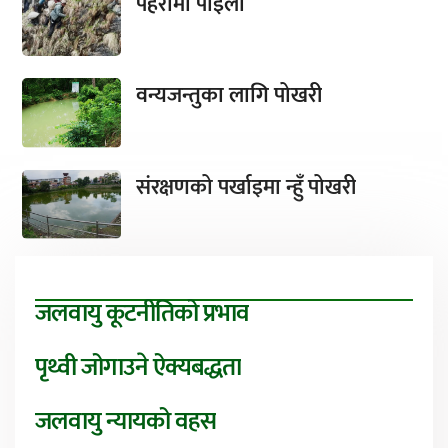
पहरामा पाइला
वन्यजन्तुका लागि पोखरी
संरक्षणको पर्खाइमा न्हुँ पोखरी
जलवायु कूटनीतिको प्रभाव
पृथ्वी जोगाउने ऐक्यबद्धता
जलवायु न्यायको वहस