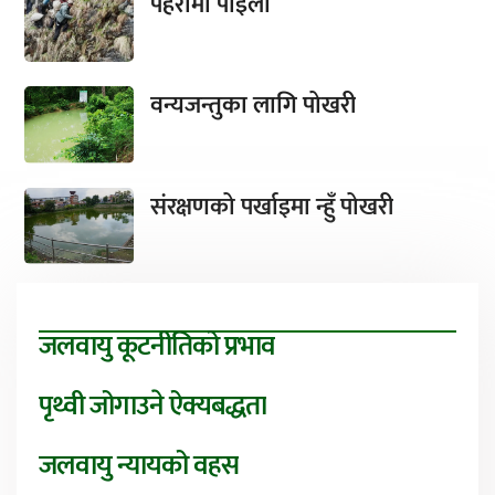
पहरामा पाइला
वन्यजन्तुका लागि पोखरी
संरक्षणको पर्खाइमा न्हुँ पोखरी
जलवायु कूटनीतिको प्रभाव
पृथ्वी जोगाउने ऐक्यबद्धता
जलवायु न्यायको वहस