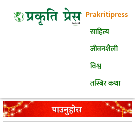
Prakritipress
साहित्य
जीवनशैली
विश्व
तस्बिर कथा