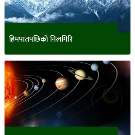
हिमपातपछिको निलगिरि