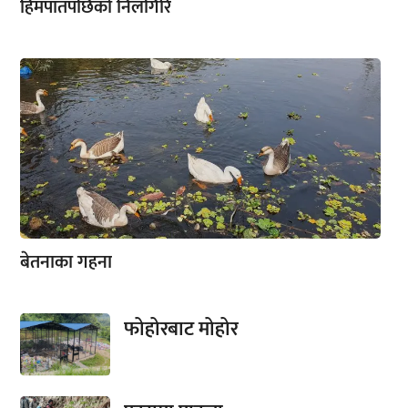
हिमपातपछिको निलगिरि
बेतनाका गहना
फोहोरबाट मोहोर