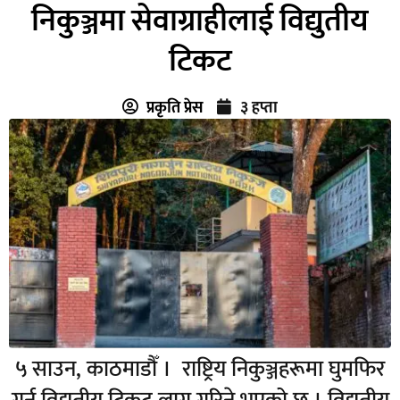
निकुञ्जमा सेवाग्राहीलाई विद्युतीय
टिकट
प्रकृति प्रेस
३ हप्ता
५ साउन, काठमाडौँ । राष्ट्रिय निकुञ्जहरूमा घुमफिर