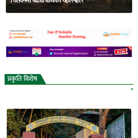
चितवनमा बढ्यो बाघको चहलपहल
adss