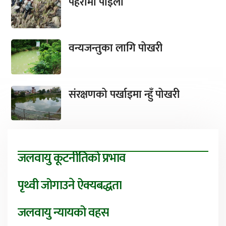
पहरामा पाइला
वन्यजन्तुका लागि पोखरी
संरक्षणको पर्खाइमा न्हुँ पोखरी
जलवायु कूटनीतिको प्रभाव
पृथ्वी जोगाउने ऐक्यबद्धता
जलवायु न्यायको वहस