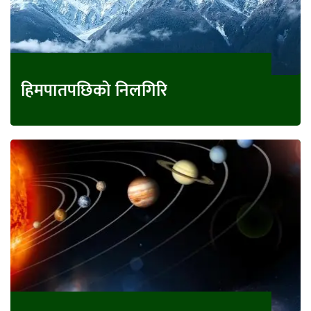
हिमपातपछिको निलगिरि