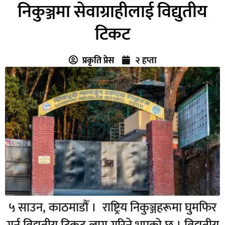
निकुञ्जमा सेवाग्राहीलाई विद्युतीय
टिकट
प्रकृति प्रेस
२ हप्ता
५ साउन, काठमाडौँ । राष्ट्रिय निकुञ्जहरूमा घुमफिर