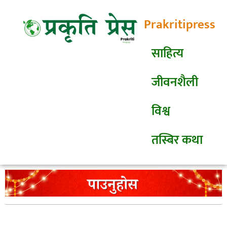
Prakritipress
साहित्य
जीवनशैली
विश्व
तस्बिर कथा