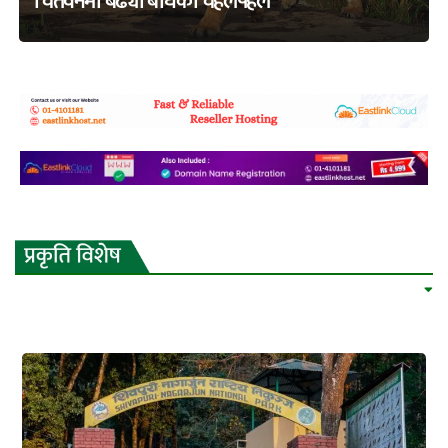
चितवनमा बढ्यो बाघको चहलपहल
adss