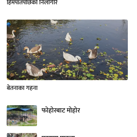
हिमपातपछिको निलगिरि
बेतनाका गहना
फोहोरबाट मोहोर