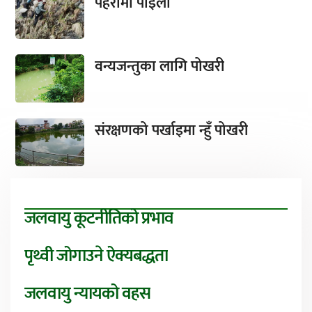
पहरामा पाइला
वन्यजन्तुका लागि पोखरी
संरक्षणको पर्खाइमा न्हुँ पोखरी
जलवायु कूटनीतिको प्रभाव
पृथ्वी जोगाउने ऐक्यबद्धता
जलवायु न्यायको वहस