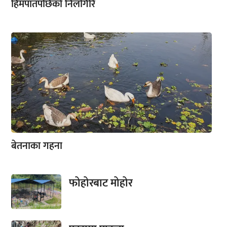
हिमपातपछिको निलगिरि
बेतनाका गहना
फोहोरबाट मोहोर