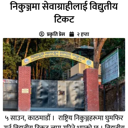
निकुञ्जमा सेवाग्राहीलाई विद्युतीय
टिकट
प्रकृति प्रेस
२ हप्ता
५ साउन, काठमाडौँ । राष्ट्रिय निकुञ्जहरूमा घुमफिर