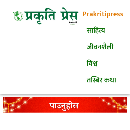
Prakritipress
साहित्य
जीवनशैली
विश्व
तस्बिर कथा