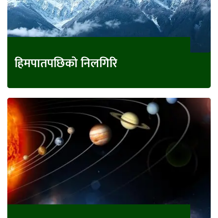
हिमपातपछिको निलगिरि