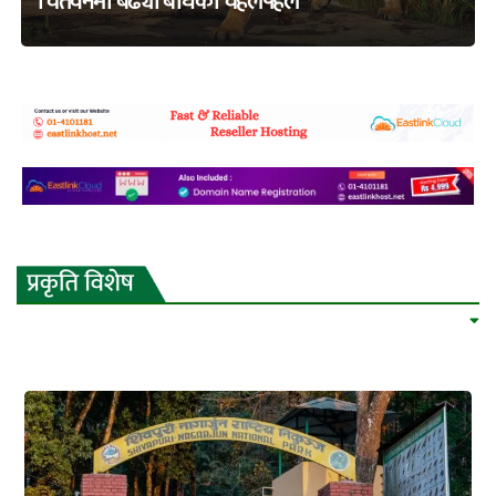
चितवनमा बढ्यो बाघको चहलपहल
adss