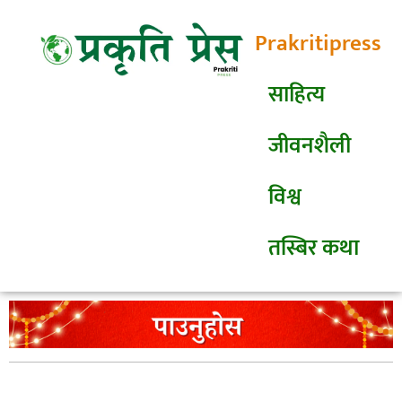
Prakritipress
साहित्य
जीवनशैली
विश्व
तस्बिर कथा