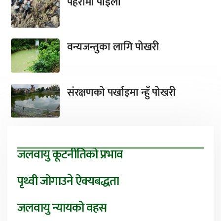
पहरामा पाइला
वन्यजन्तुका लागि पोखरी
संरक्षणको पर्खाइमा न्हुँ पोखरी
जलवायु कूटनीतिको प्रभाव
पृथ्वी जोगाउने ऐक्यबद्धता
जलवायु न्यायको वहस