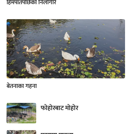
हिमपातपछिको निलगिरि
बेतनाका गहना
फोहोरबाट मोहोर