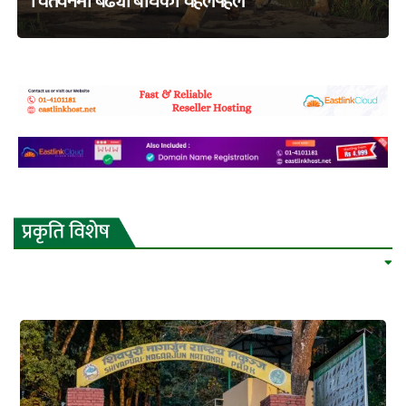
चितवनमा बढ्यो बाघको चहलपहल
adss