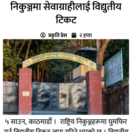
निकुञ्जमा सेवाग्राहीलाई विद्युतीय
टिकट
प्रकृति प्रेस
२ हप्ता
५ साउन, काठमाडौँ । राष्ट्रिय निकुञ्जहरूमा घुमफिर