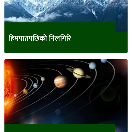
हिमपातपछिको निलगिरि