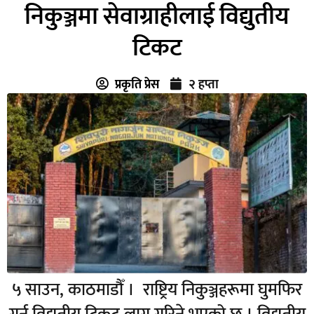
निकुञ्जमा सेवाग्राहीलाई विद्युतीय
टिकट
प्रकृति प्रेस
२ हप्ता
५ साउन, काठमाडौँ । राष्ट्रिय निकुञ्जहरूमा घुमफिर