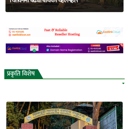
चितवनमा बढ्यो बाघको चहलपहल
adss