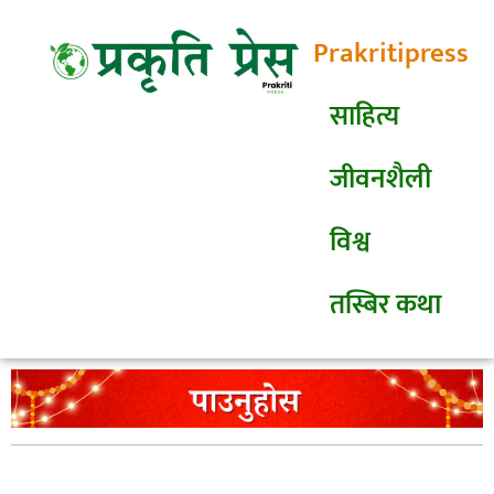
Prakritipress
साहित्य
जीवनशैली
विश्व
तस्बिर कथा