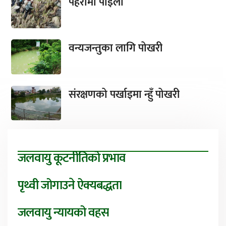
पहरामा पाइला
वन्यजन्तुका लागि पोखरी
संरक्षणको पर्खाइमा न्हुँ पोखरी
जलवायु कूटनीतिको प्रभाव
पृथ्वी जोगाउने ऐक्यबद्धता
जलवायु न्यायको वहस