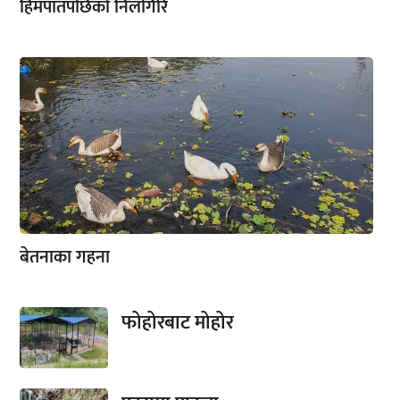
हिमपातपछिको निलगिरि
बेतनाका गहना
फोहोरबाट मोहोर