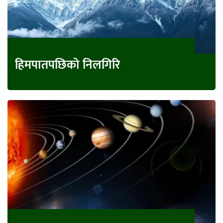
हिमपातपछिको निलगिरि