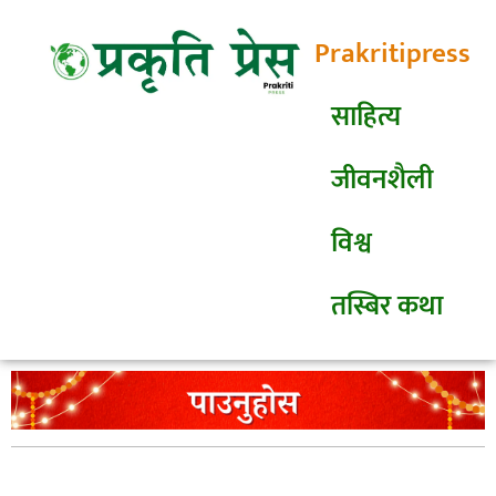
Prakritipress
साहित्य
जीवनशैली
विश्व
तस्बिर कथा