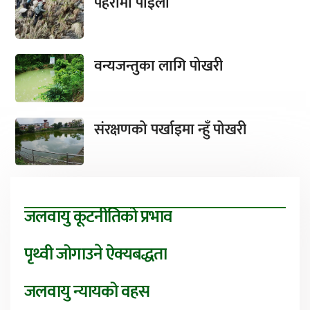
पहरामा पाइला
वन्यजन्तुका लागि पोखरी
संरक्षणको पर्खाइमा न्हुँ पोखरी
जलवायु कूटनीतिको प्रभाव
पृथ्वी जोगाउने ऐक्यबद्धता
जलवायु न्यायको वहस