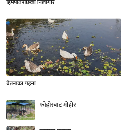
हिमपातपछिको निलगिरि
बेतनाका गहना
फोहोरबाट मोहोर