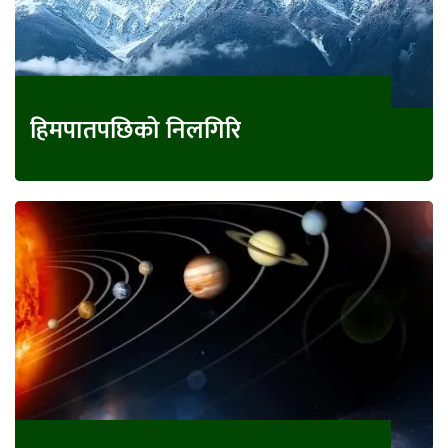
हिमपातपछिको निलगिरि