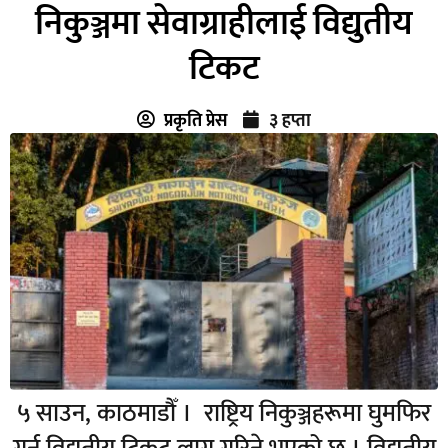
निकुञ्जमा सेवाग्राहीलाई विद्युतीय
टिकट
प्रकृति प्रेस
३ हप्ता
५ साउन, काठमाडौँ । राष्ट्रिय निकुञ्जहरूमा घुमफिर