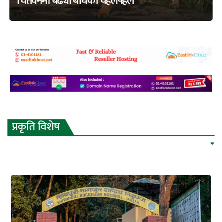
चितवनमा बढ्यो बाघको चहलपहल
adss