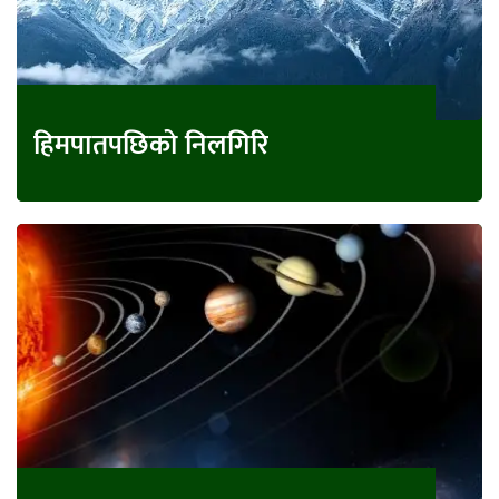
हिमपातपछिको निलगिरि