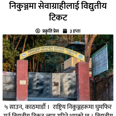
निकुञ्जमा सेवाग्राहीलाई विद्युतीय
टिकट
प्रकृति प्रेस
३ हप्ता
५ साउन, काठमाडौँ । राष्ट्रिय निकुञ्जहरूमा घुमफिर