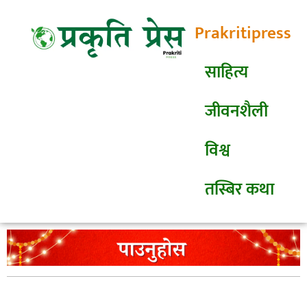
Prakritipress
साहित्य
जीवनशैली
विश्व
तस्बिर कथा