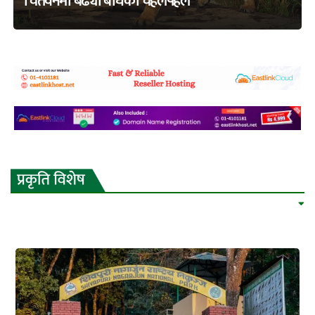
चितवनमा बढ्यो बाघको चहलपहल
adss