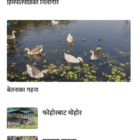
हिमपातपछिको निलगिरि
बेतनाका गहना
फोहोरबाट मोहोर