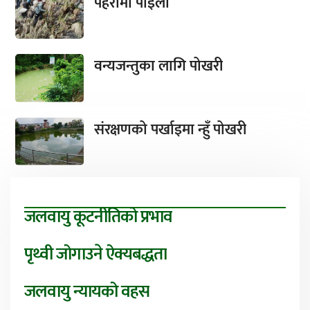
पहरामा पाइला
वन्यजन्तुका लागि पोखरी
संरक्षणको पर्खाइमा न्हुँ पोखरी
जलवायु कूटनीतिको प्रभाव
पृथ्वी जोगाउने ऐक्यबद्धता
जलवायु न्यायको वहस