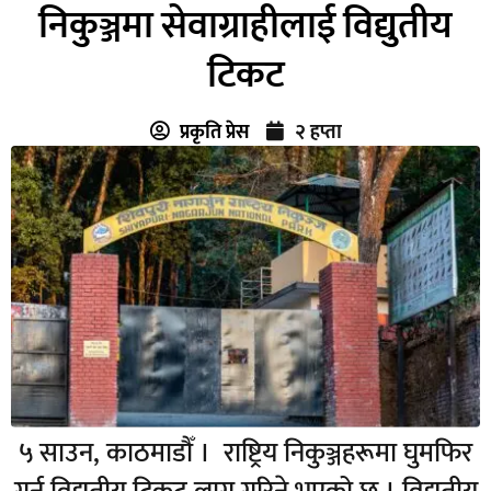
निकुञ्जमा सेवाग्राहीलाई विद्युतीय
टिकट
प्रकृति प्रेस
२ हप्ता
५ साउन, काठमाडौँ । राष्ट्रिय निकुञ्जहरूमा घुमफिर