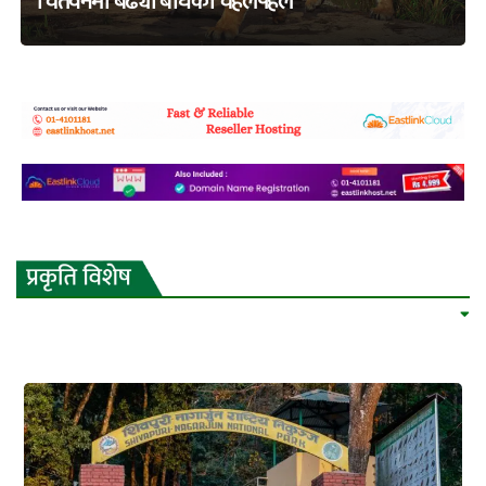
चितवनमा बढ्यो बाघको चहलपहल
adss