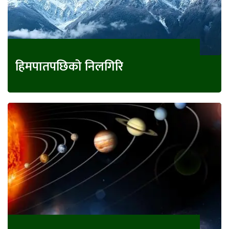
हिमपातपछिको निलगिरि