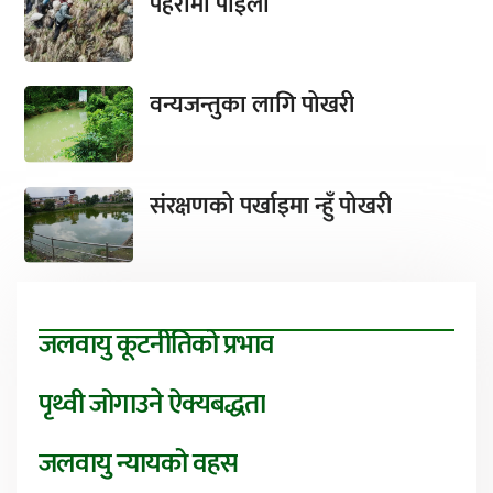
पहरामा पाइला
वन्यजन्तुका लागि पोखरी
संरक्षणको पर्खाइमा न्हुँ पोखरी
जलवायु कूटनीतिको प्रभाव
पृथ्वी जोगाउने ऐक्यबद्धता
जलवायु न्यायको वहस