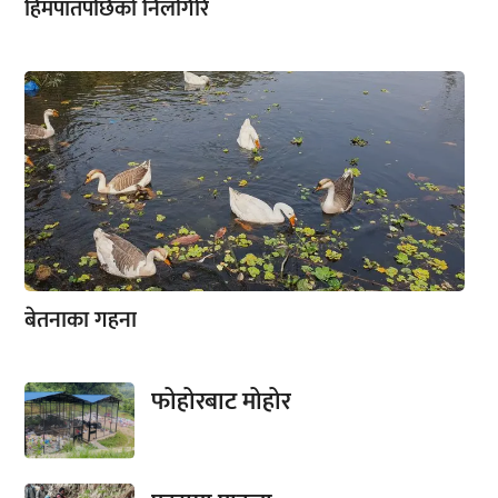
हिमपातपछिको निलगिरि
बेतनाका गहना
फोहोरबाट मोहोर