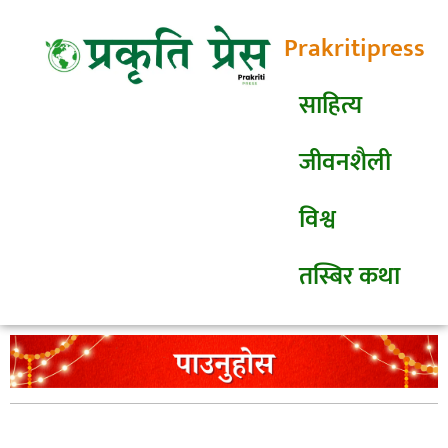
Prakritipress
साहित्य
जीवनशैली
विश्व
तस्बिर कथा