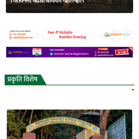
चितवनमा बढ्यो बाघको चहलपहल
adss