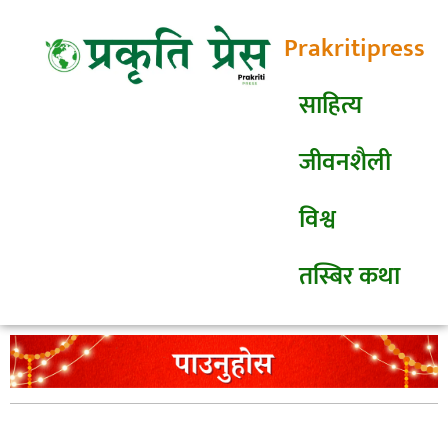
Prakritipress
साहित्य
जीवनशैली
विश्व
तस्बिर कथा