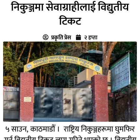
निकुञ्जमा सेवाग्राहीलाई विद्युतीय
टिकट
प्रकृति प्रेस
२ हप्ता
५ साउन, काठमाडौँ । राष्ट्रिय निकुञ्जहरूमा घुमफिर