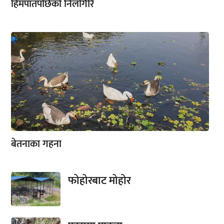
हिमपातपछिको निलगिरि
बेतनाका गहना
फोहोरबाट मोहोर