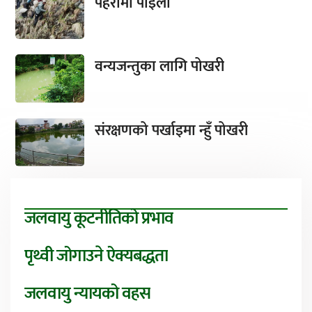
पहरामा पाइला
वन्यजन्तुका लागि पोखरी
संरक्षणको पर्खाइमा न्हुँ पोखरी
जलवायु कूटनीतिको प्रभाव
पृथ्वी जोगाउने ऐक्यबद्धता
जलवायु न्यायको वहस