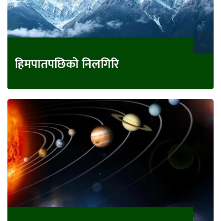
हिमपातपछिको निलगिरि