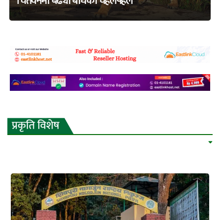
चितवनमा बढ्यो बाघको चहलपहल
adss