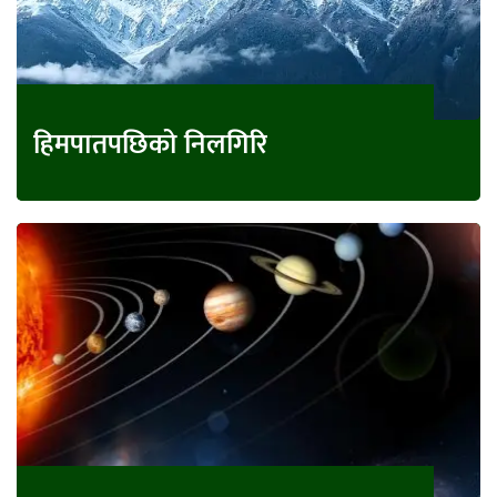
हिमपातपछिको निलगिरि