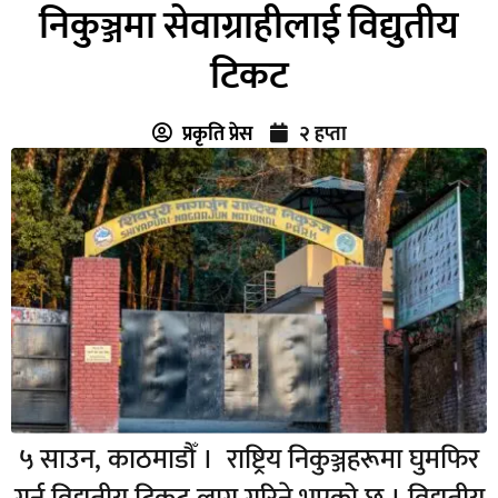
निकुञ्जमा सेवाग्राहीलाई विद्युतीय
टिकट
प्रकृति प्रेस
२ हप्ता
५ साउन, काठमाडौँ । राष्ट्रिय निकुञ्जहरूमा घुमफिर