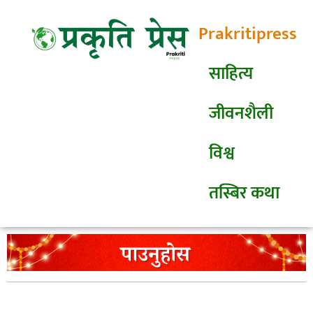
Prakritipress
साहित्य
जीवनशैली
विश्व
तस्बिर कथा