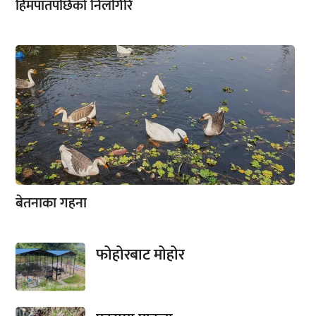
हिमपातपछिको निलगिरि
बेतनाका गहना
फोहोरबाट मोहोर