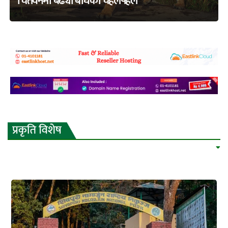
चितवनमा बढ्यो बाघको चहलपहल
adss