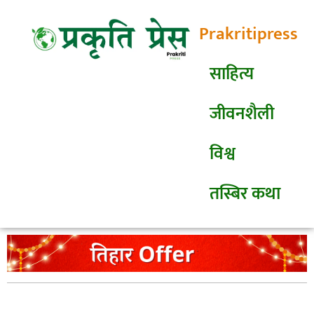
Prakritipress
साहित्य
जीवनशैली
विश्व
तस्बिर कथा