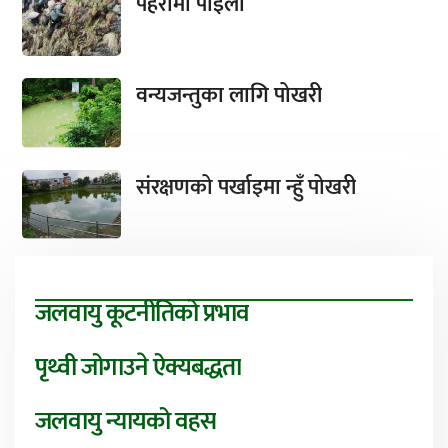
पहरामा पाइला
वन्यजन्तुका लागि पोखरी
संरक्षणको पर्खाइमा न्हुँ पोखरी
जलवायु कूटनीतिको प्रभाव
पृथ्वी जोगाउने ऐक्यबद्धता
जलवायु न्यायको वहस