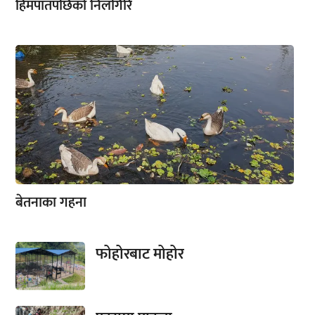
हिमपातपछिको निलगिरि
बेतनाका गहना
फोहोरबाट मोहोर