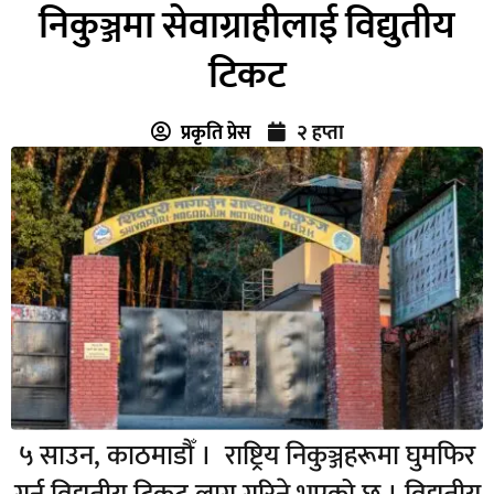
निकुञ्जमा सेवाग्राहीलाई विद्युतीय
टिकट
प्रकृति प्रेस
२ हप्ता
५ साउन, काठमाडौँ । राष्ट्रिय निकुञ्जहरूमा घुमफिर