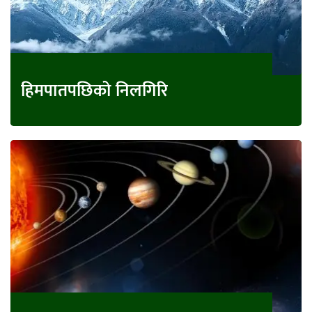
हिमपातपछिको निलगिरि