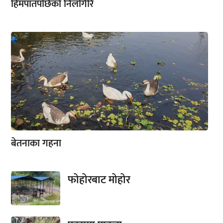
हिमपातपछिको निलगिरि
बेतनाका गहना
फोहोरबाट मोहोर