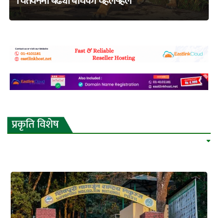
चितवनमा बढ्यो बाघको चहलपहल
adss