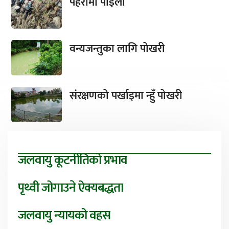
पहरामा पाइला
वन्यजन्तुका लागि पोखरी
संरक्षणको पर्खाइमा न्हुँ पोखरी
जलवायु कूटनीतिको प्रभाव
पृथ्वी जोगाउने ऐक्यबद्धता
जलवायु न्यायको वहस