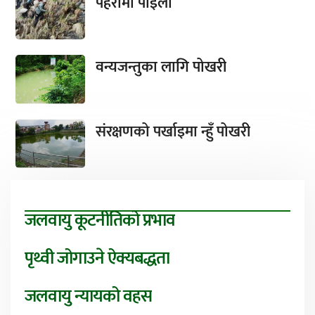
पहरामा पाइला
वन्यजन्तुका लागि पोखरी
संरक्षणको पर्खाइमा न्हुँ पोखरी
जलवायु कूटनीतिको प्रभाव
पृथ्वी जोगाउने ऐक्यबद्धता
जलवायु न्यायको वहस