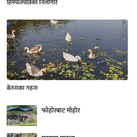
हिमपातपछिको निलगिरि
बेतनाका गहना
फोहोरबाट मोहोर