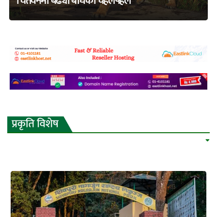
चितवनमा बढ्यो बाघको चहलपहल
adss