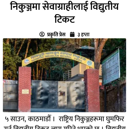
निकुञ्जमा सेवाग्राहीलाई विद्युतीय
टिकट
प्रकृति प्रेस
३ हप्ता
५ साउन, काठमाडौँ । राष्ट्रिय निकुञ्जहरूमा घुमफिर