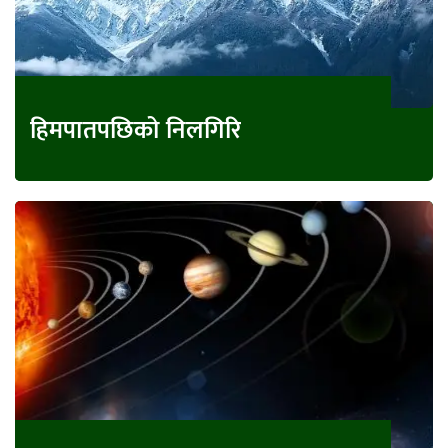
हिमपातपछिको निलगिरि