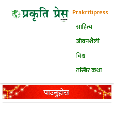
Prakritipress
साहित्य
जीवनशैली
विश्व
तस्बिर कथा