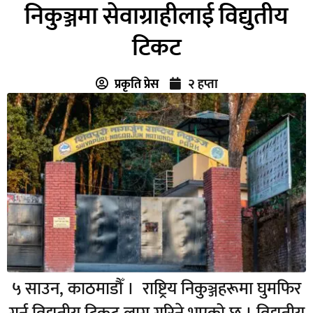
निकुञ्जमा सेवाग्राहीलाई विद्युतीय
टिकट
प्रकृति प्रेस
२ हप्ता
५ साउन, काठमाडौँ । राष्ट्रिय निकुञ्जहरूमा घुमफिर