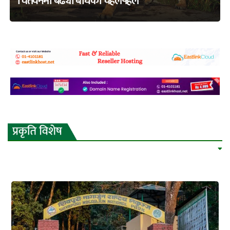
चितवनमा बढ्यो बाघको चहलपहल
adss