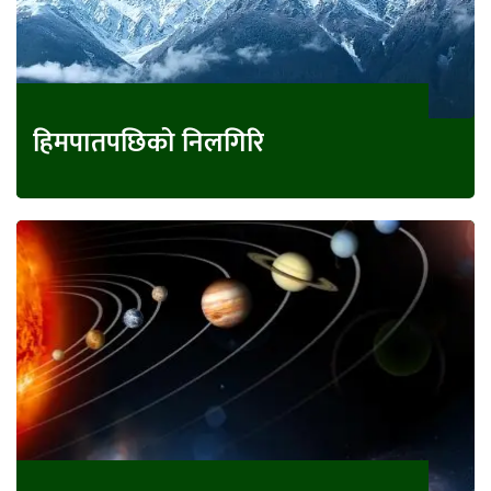
हिमपातपछिको निलगिरि