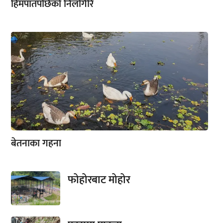
हिमपातपछिको निलगिरि
बेतनाका गहना
फोहोरबाट मोहोर