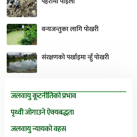
पहरामा पाइला
वन्यजन्तुका लागि पोखरी
संरक्षणको पर्खाइमा न्हुँ पोखरी
जलवायु कूटनीतिको प्रभाव
पृथ्वी जोगाउने ऐक्यबद्धता
जलवायु न्यायको वहस