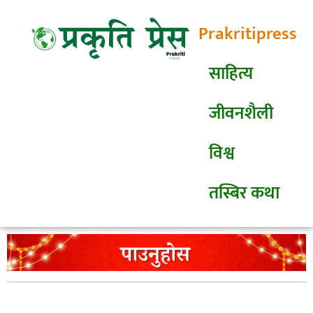
Prakritipress
साहित्य
जीवनशैली
विश्व
तस्बिर कथा