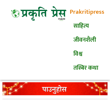
Prakritipress
साहित्य
जीवनशैली
विश्व
तस्बिर कथा