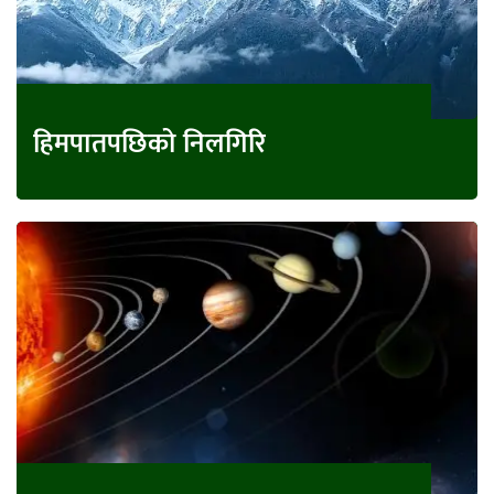
हिमपातपछिको निलगिरि