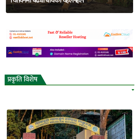
चितवनमा बढ्यो बाघको चहलपहल
adss