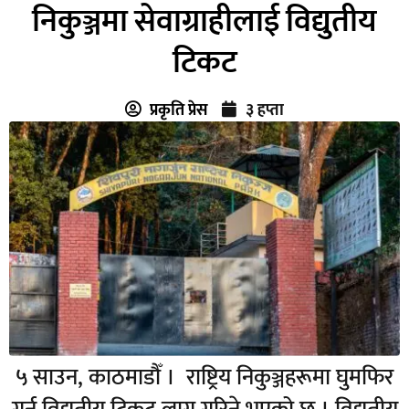
निकुञ्जमा सेवाग्राहीलाई विद्युतीय
टिकट
प्रकृति प्रेस
३ हप्ता
५ साउन, काठमाडौँ । राष्ट्रिय निकुञ्जहरूमा घुमफिर