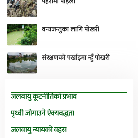
पहरामा पाइला
वन्यजन्तुका लागि पोखरी
संरक्षणको पर्खाइमा न्हुँ पोखरी
जलवायु कूटनीतिको प्रभाव
पृथ्वी जोगाउने ऐक्यबद्धता
जलवायु न्यायको वहस