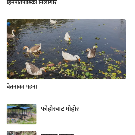
हिमपातपछिको निलगिरि
बेतनाका गहना
फोहोरबाट मोहोर