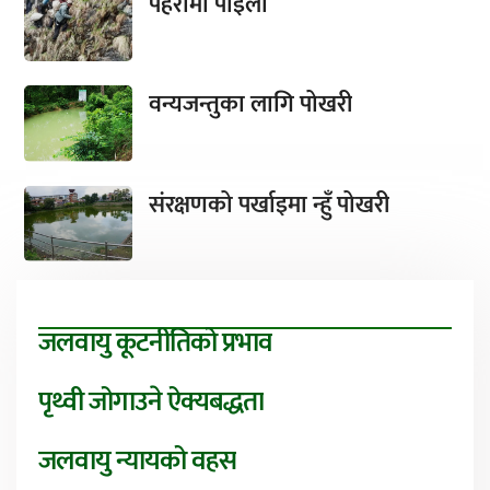
पहरामा पाइला
वन्यजन्तुका लागि पोखरी
संरक्षणको पर्खाइमा न्हुँ पोखरी
जलवायु कूटनीतिको प्रभाव
पृथ्वी जोगाउने ऐक्यबद्धता
जलवायु न्यायको वहस