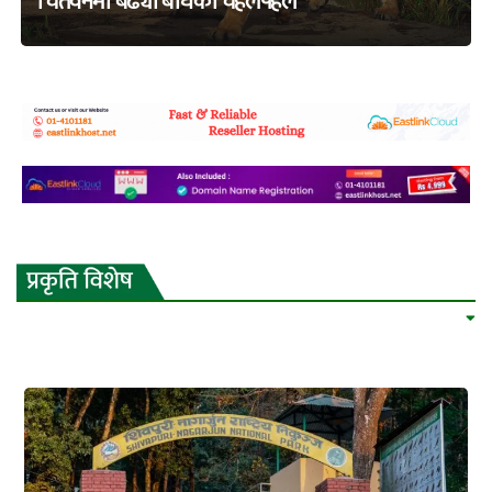
चितवनमा बढ्यो बाघको चहलपहल
adss