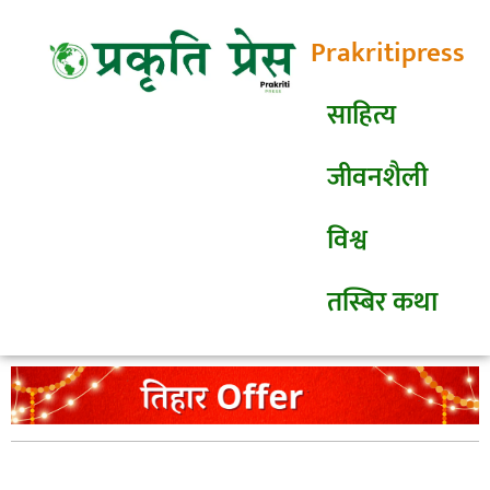
Prakritipress
साहित्य
जीवनशैली
विश्व
तस्बिर कथा