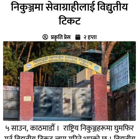
निकुञ्जमा सेवाग्राहीलाई विद्युतीय
टिकट
प्रकृति प्रेस
२ हप्ता
५ साउन, काठमाडौँ । राष्ट्रिय निकुञ्जहरूमा घुमफिर