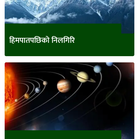
हिमपातपछिको निलगिरि