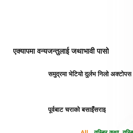
एक्यापमा वन्यजन्तुलाई जथाभावी पासो
समुद्रमा भेटियो दुर्लभ निलो अक्टोपस
पूर्वबाट चराको बसाइँसराइ
All
तस्बिर कथा
तस्ब