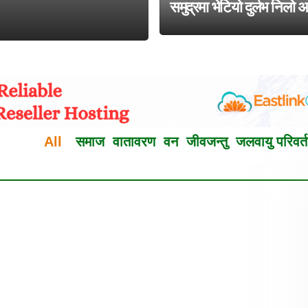
समुद्रमा भेटियो दुर्लभ निलो 
All
समाज
वातावरण
वन
जीवजन्तु
जलवायु परिवर्