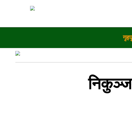
गृहप
निकुञ्ज