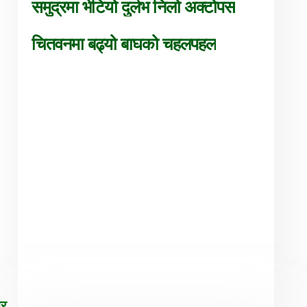
समुद्रमा भेटियो दुर्लभ निलो अक्टोपस
चितवनमा बढ्यो बाघको चहलपहल
िर