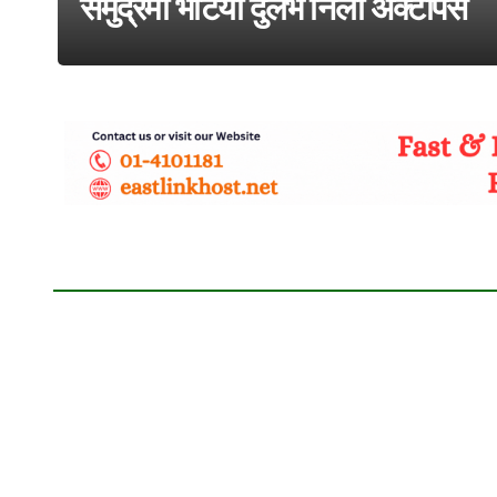
समुद्रमा भेटियो दुर्लभ निलो अक्टोपस
adss