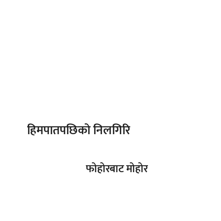
हिमपातपछिको निलगिरि
फोहोरबाट मोहोर