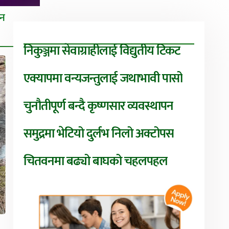
तन
निकुञ्जमा सेवाग्राहीलाई विद्युतीय टिकट
एक्यापमा वन्यजन्तुलाई जथाभावी पासो
चुनौतीपूर्ण बन्दै कृष्णसार व्यवस्थापन
समुद्रमा भेटियो दुर्लभ निलो अक्टोपस
चितवनमा बढ्यो बाघको चहलपहल