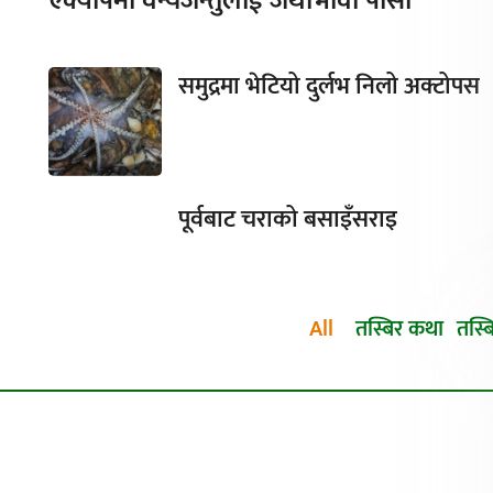
एक्यापमा वन्यजन्तुलाई जथाभावी पासो
समुद्रमा भेटियो दुर्लभ निलो अक्टोपस
पूर्वबाट चराको बसाइँसराइ
All
तस्बिर कथा
तस्ब