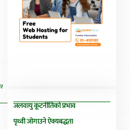
िर
जलवायु कूटनीतिको प्रभाव
पृथ्वी जोगाउने ऐक्यबद्धता