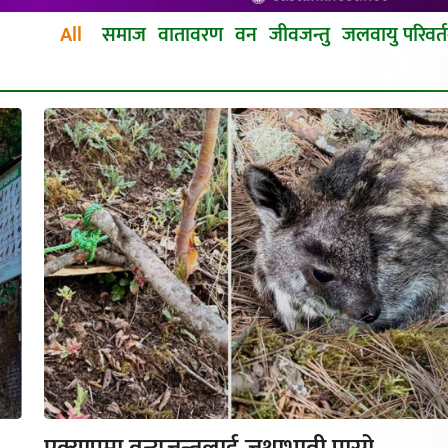
All
समाज
वातावरण
वन
जीवजन्तु
जलवायु परिवर्