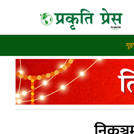
गृहप
निकुञ्ज