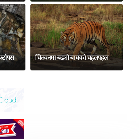
अक्टोपस
चितवनमा बढ्यो बाघको चहलपहल