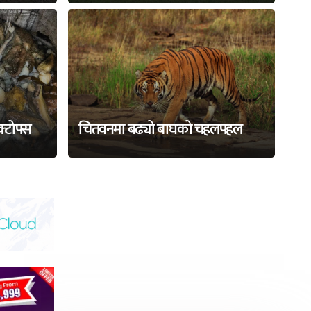
अक्टोपस
चितवनमा बढ्यो बाघको चहलपहल