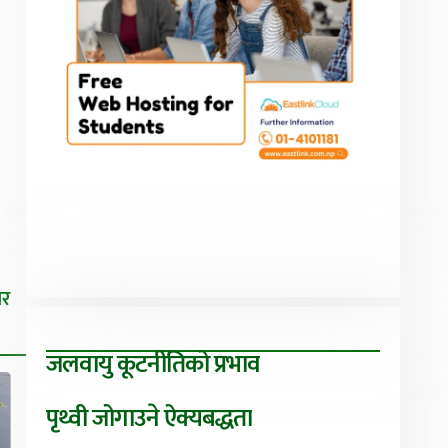
िर
जलवायु कूटनीतिको प्रभाव
पृथ्वी जोगाउने ऐक्यबद्धता