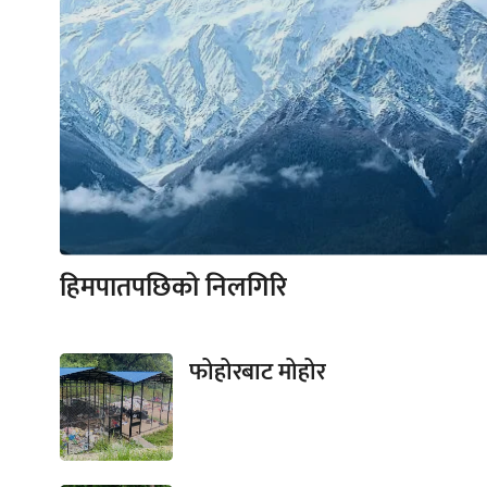
हिमपातपछिको निलगिरि
फोहोरबाट मोहोर