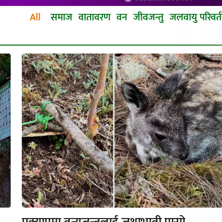
All
समाज
वातावरण
वन
जीवजन्तु
जलवायु परिवर्