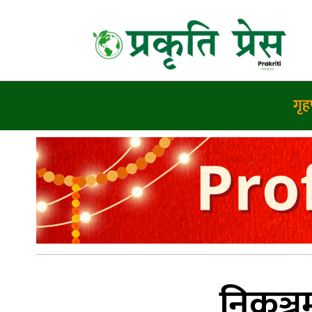
गृहप
निकुञ्ज