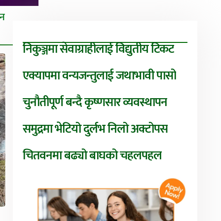
तन
निकुञ्जमा सेवाग्राहीलाई विद्युतीय टिकट
एक्यापमा वन्यजन्तुलाई जथाभावी पासो
चुनौतीपूर्ण बन्दै कृष्णसार व्यवस्थापन
समुद्रमा भेटियो दुर्लभ निलो अक्टोपस
चितवनमा बढ्यो बाघको चहलपहल