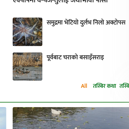
एक्यापमा वन्यजन्तुलाई जथाभावी पासो
समुद्रमा भेटियो दुर्लभ निलो अक्टोपस
पूर्वबाट चराको बसाइँसराइ
All
तस्बिर कथा
तस्ब