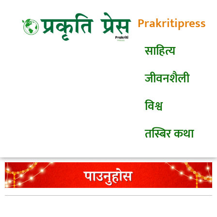
Prakritipress
साहित्य
जीवनशैली
विश्व
तस्बिर कथा