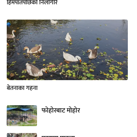
हिमपातपछिको निलगिरि
बेतनाका गहना
फोहोरबाट मोहोर