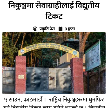
निकुञ्जमा सेवाग्राहीलाई विद्युतीय
टिकट
प्रकृति प्रेस
३ हप्ता
५ साउन, काठमाडौँ । राष्ट्रिय निकुञ्जहरूमा घुमफिर