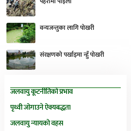
पहरामा पाइला
वन्यजन्तुका लागि पोखरी
संरक्षणको पर्खाइमा न्हुँ पोखरी
जलवायु कूटनीतिको प्रभाव
पृथ्वी जोगाउने ऐक्यबद्धता
जलवायु न्यायको वहस