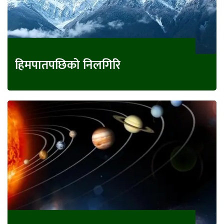
हिमपातपछिको निलगिरि