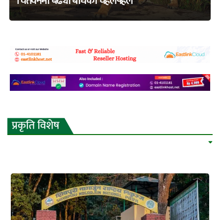
चितवनमा बढ्यो बाघको चहलपहल
adss