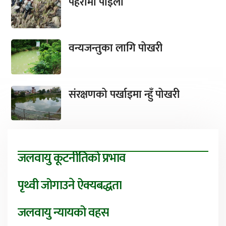
पहरामा पाइला
वन्यजन्तुका लागि पोखरी
संरक्षणको पर्खाइमा न्हुँ पोखरी
जलवायु कूटनीतिको प्रभाव
पृथ्वी जोगाउने ऐक्यबद्धता
जलवायु न्यायको वहस