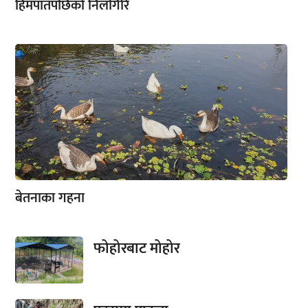
हिमपातपछिको निलगिरि
बेतनाका गहना
फोहोरबाट मोहोर