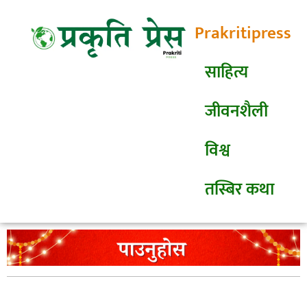
Prakritipress
साहित्य
जीवनशैली
विश्व
तस्बिर कथा