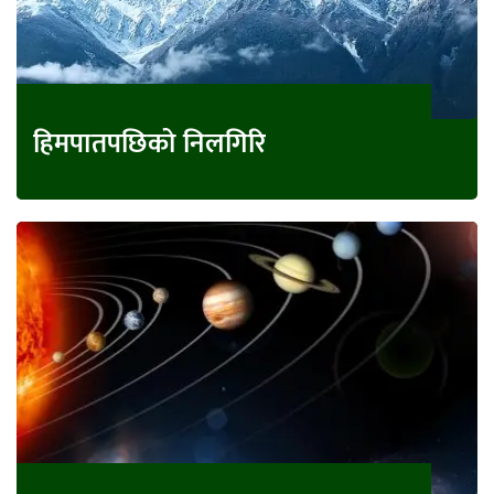
हिमपातपछिको निलगिरि