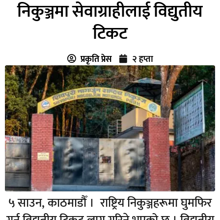
निकुञ्जमा सेवाग्राहीलाई विद्युतीय
टिकट
प्रकृति प्रेस
२ हप्ता
५ साउन, काठमाडौँ । राष्ट्रिय निकुञ्जहरूमा घुमफिर