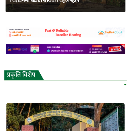
चितवनमा बढ्यो बाघको चहलपहल
adss