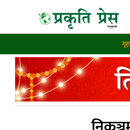
गृहप
निकुञ्ज