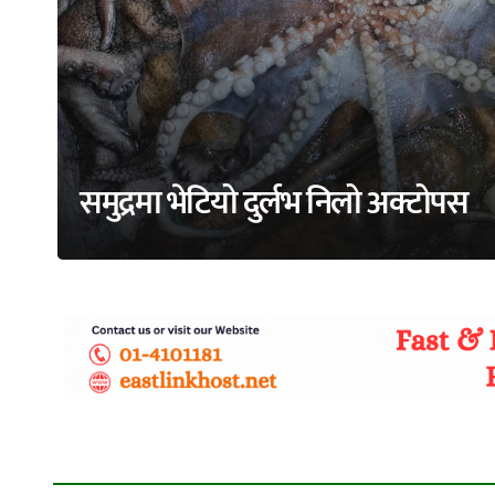
समुद्रमा भेटियो दुर्लभ निलो अक्टोपस
adss