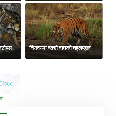
अक्टोपस
चितवनमा बढ्यो बाघको चहलपहल
तन