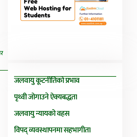
िर
जलवायु कूटनीतिको प्रभाव
पृथ्वी जोगाउने ऐक्यबद्धता
जलवायु न्यायको वहस
विपद् व्यवस्थापनमा सहभागीता