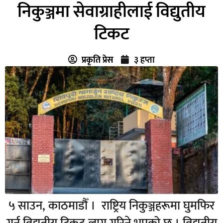
निकुञ्जमा सेवाग्राहीलाई विद्युतीय
टिकट
प्रकृति प्रेस
३ हप्ता
५ साउन, काठमाडौँ । राष्ट्रिय निकुञ्जहरूमा घुमफिर