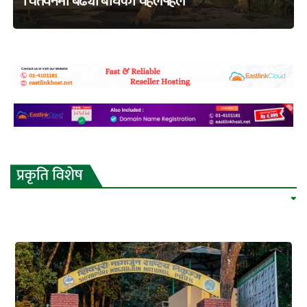
चितवनमा बढ्यो बाघको चहलपहल
adss