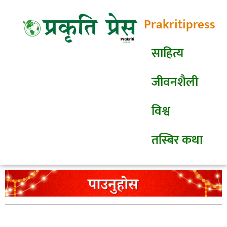
Prakritipress
साहित्य
जीवनशैली
विश्व
तस्बिर कथा