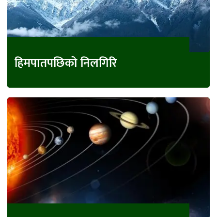
हिमपातपछिको निलगिरि