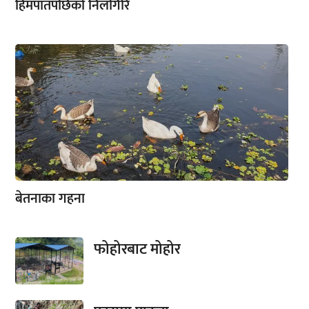
हिमपातपछिको निलगिरि
बेतनाका गहना
फोहोरबाट मोहोर