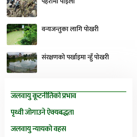
पहरामा पाइला
वन्यजन्तुका लागि पोखरी
संरक्षणको पर्खाइमा न्हुँ पोखरी
जलवायु कूटनीतिको प्रभाव
पृथ्वी जोगाउने ऐक्यबद्धता
जलवायु न्यायको वहस