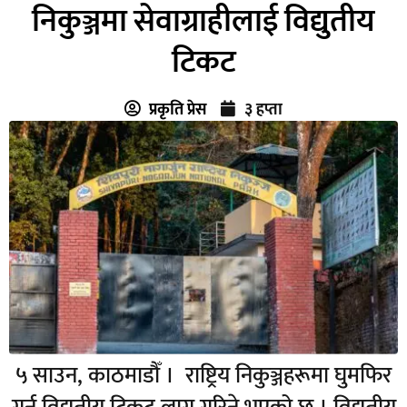
निकुञ्जमा सेवाग्राहीलाई विद्युतीय
टिकट
प्रकृति प्रेस
३ हप्ता
५ साउन, काठमाडौँ । राष्ट्रिय निकुञ्जहरूमा घुमफिर