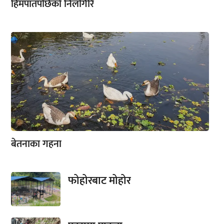
हिमपातपछिको निलगिरि
बेतनाका गहना
फोहोरबाट मोहोर