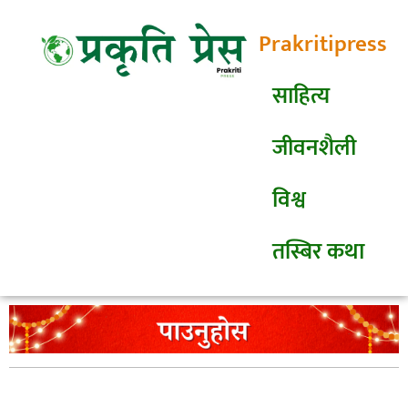
Prakritipress
साहित्य
जीवनशैली
विश्व
तस्बिर कथा