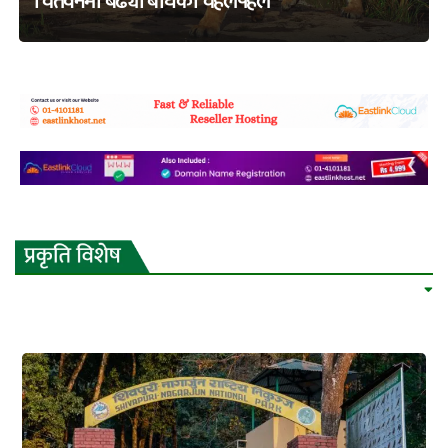
चितवनमा बढ्यो बाघको चहलपहल
adss