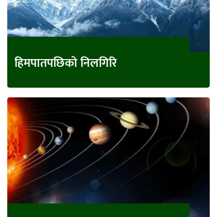
हिमपातपछिको निलगिरि