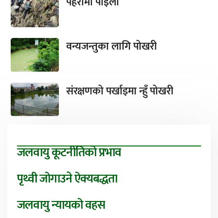
पहरामा पाइला
वन्यजन्तुका लागि पोखरी
संरक्षणको पर्खाइमा न्हुँ पोखरी
जलवायु कूटनीतिको प्रभाव
पृथ्वी जोगाउने ऐक्यबद्धता
जलवायु न्यायको वहस