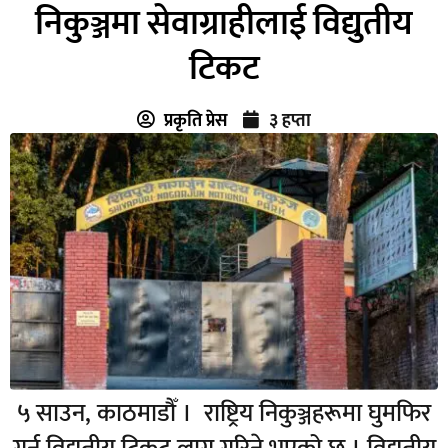
निकुञ्जमा सेवाग्राहीलाई विद्युतीय
टिकट
प्रकृति प्रेस
३ हप्ता
५ साउन, काठमाडौँ । राष्ट्रिय निकुञ्जहरूमा घुमफिर