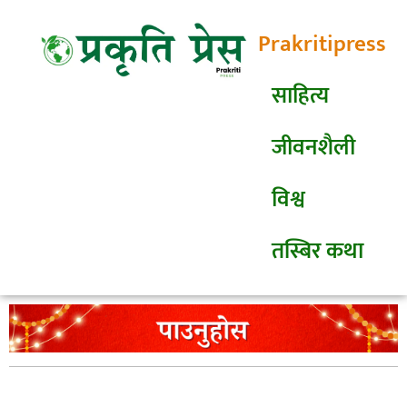
Prakritipress
साहित्य
जीवनशैली
विश्व
तस्बिर कथा