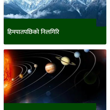
हिमपातपछिको निलगिरि