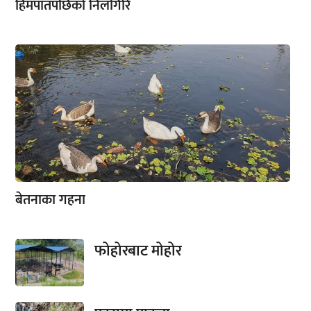
हिमपातपछिको निलगिरि
बेतनाका गहना
फोहोरबाट मोहोर