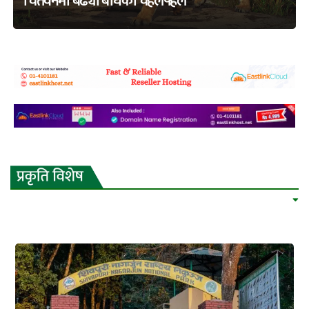
चितवनमा बढ्यो बाघको चहलपहल
adss