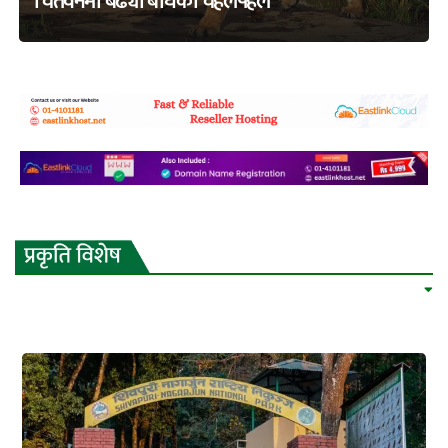
चितवनमा बढ्यो बाघको चहलपहल
adss