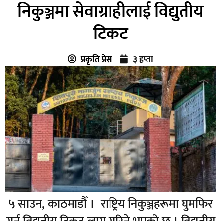
निकुञ्जमा सेवाग्राहीलाई विद्युतीय
टिकट
प्रकृति प्रेस
३ हप्ता
५ साउन, काठमाडौँ । राष्ट्रिय निकुञ्जहरूमा घुमफिर