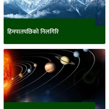
हिमपातपछिको निलगिरि