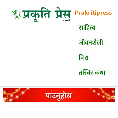
Prakritipress
साहित्य
जीवनशैली
विश्व
तस्बिर कथा