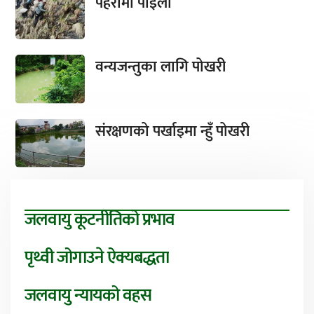
पहरामा पाइला
वन्यजन्तुका लागि पोखरी
संरक्षणको पर्खाइमा न्हुँ पोखरी
जलवायु कूटनीतिको प्रभाव
पृथ्वी जोगाउने ऐक्यबद्धता
जलवायु न्यायको वहस