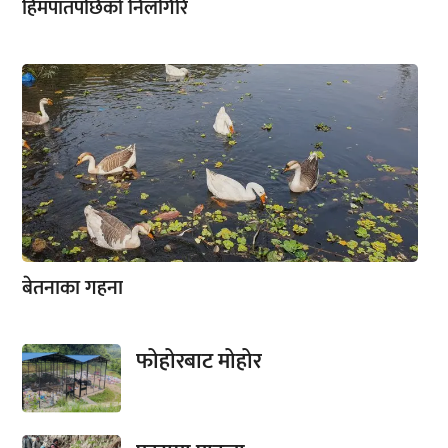
हिमपातपछिको निलगिरि
बेतनाका गहना
फोहोरबाट मोहोर