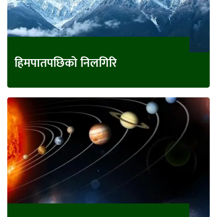
हिमपातपछिको निलगिरि