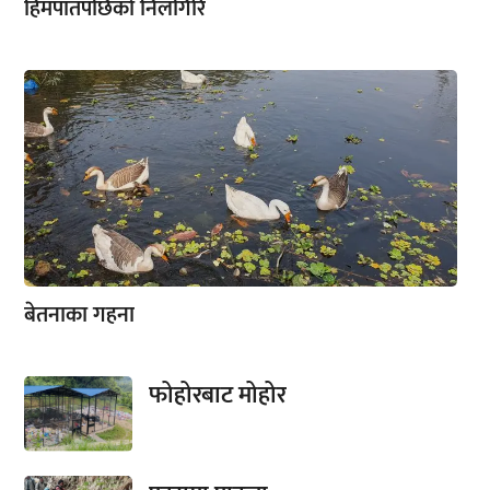
हिमपातपछिको निलगिरि
बेतनाका गहना
फोहोरबाट मोहोर