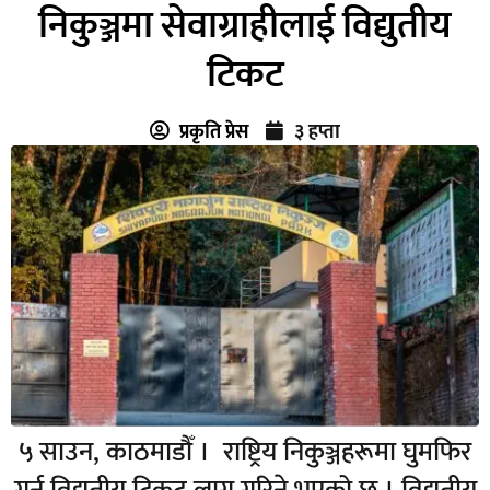
निकुञ्जमा सेवाग्राहीलाई विद्युतीय
टिकट
प्रकृति प्रेस
३ हप्ता
५ साउन, काठमाडौँ । राष्ट्रिय निकुञ्जहरूमा घुमफिर