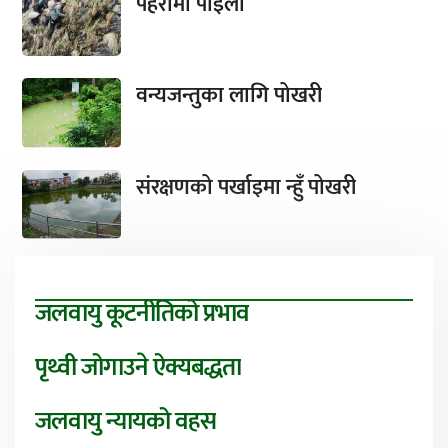
पहरामा पाइला
वन्यजन्तुका लागि पोखरी
संरक्षणको पर्खाइमा न्हुँ पोखरी
जलवायु कूटनीतिको प्रभाव
पृथ्वी जोगाउने ऐक्यबद्धता
जलवायु न्यायको वहस