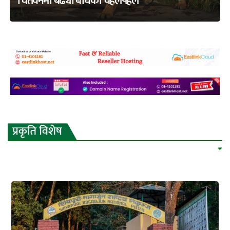
चितवनमा बढ्यो बाघको चहलपहल
adss