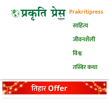
Prakritipress
साहित्य
जीवनशैली
विश्व
तस्बिर कथा