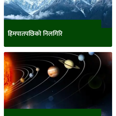
हिमपातपछिको निलगिरि