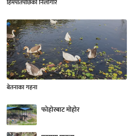
हिमपातपछिको निलगिरि
बेतनाका गहना
फोहोरबाट मोहोर