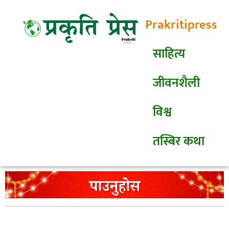
Prakritipress
साहित्य
जीवनशैली
विश्व
तस्बिर कथा