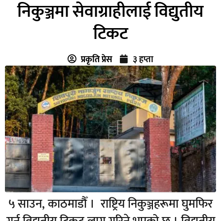
निकुञ्जमा सेवाग्राहीलाई विद्युतीय
टिकट
प्रकृति प्रेस
३ हप्ता
५ साउन, काठमाडौँ । राष्ट्रिय निकुञ्जहरूमा घुमफिर