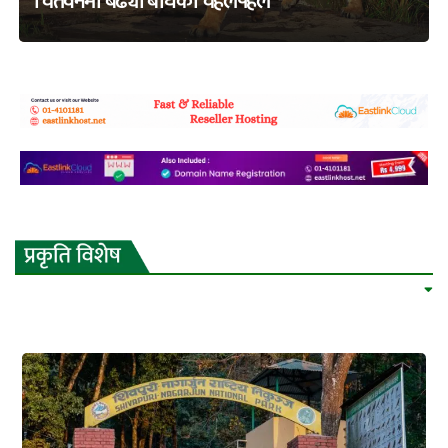
चितवनमा बढ्यो बाघको चहलपहल
adss