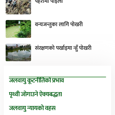
पहरामा पाइला
वन्यजन्तुका लागि पोखरी
संरक्षणको पर्खाइमा न्हुँ पोखरी
जलवायु कूटनीतिको प्रभाव
पृथ्वी जोगाउने ऐक्यबद्धता
जलवायु न्यायको वहस