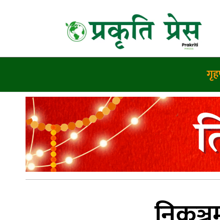
गृहप
निकुञ्ज