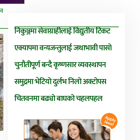
तन
निकुञ्जमा सेवाग्राहीलाई विद्युतीय टिकट
एक्यापमा वन्यजन्तुलाई जथाभावी पासो
चुनौतीपूर्ण बन्दै कृष्णसार व्यवस्थापन
समुद्रमा भेटियो दुर्लभ निलो अक्टोपस
चितवनमा बढ्यो बाघको चहलपहल