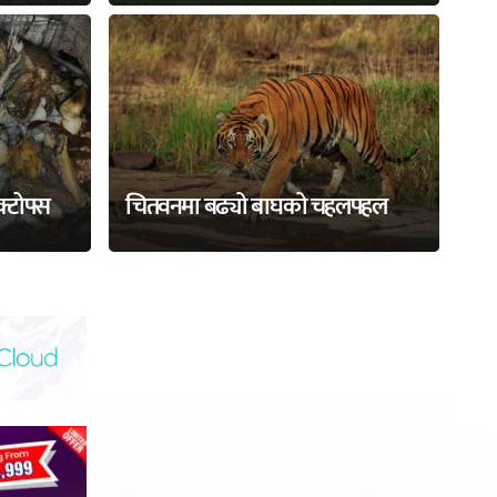
अक्टोपस
चितवनमा बढ्यो बाघको चहलपहल