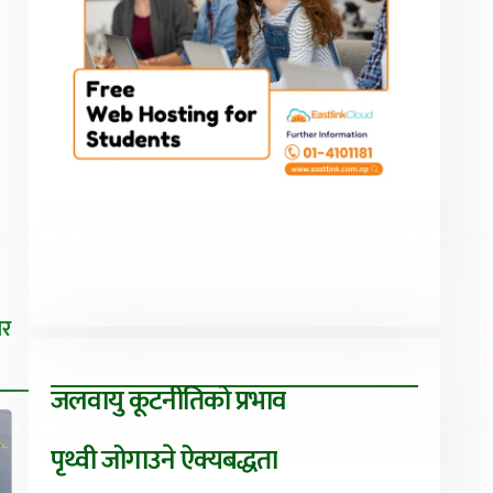
िर
जलवायु कूटनीतिको प्रभाव
पृथ्वी जोगाउने ऐक्यबद्धता