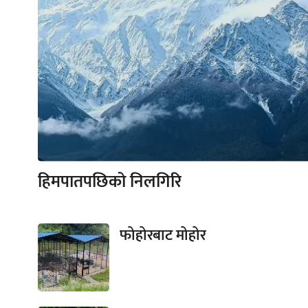
हिमपातपछिको निलगिरि
फोहोरबाट मोहोर