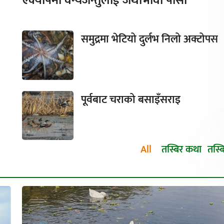
एक्यापमा वन्यजन्तुलाई जथाभावी पासो
समुद्रमा भेटियो दुर्लभ निलो अक्टोपस
पूर्वबाट चराको बसाइँसराइ
All
तस्बिर कथा
तस्ब