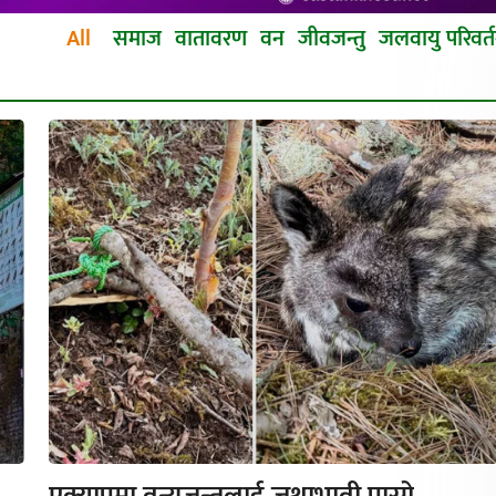
All
समाज
वातावरण
वन
जीवजन्तु
जलवायु परिवर्