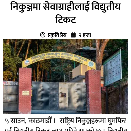
निकुञ्जमा सेवाग्राहीलाई विद्युतीय
टिकट
प्रकृति प्रेस
२ हप्ता
५ साउन, काठमाडौँ । राष्ट्रिय निकुञ्जहरूमा घुमफिर