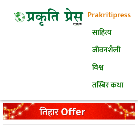
Prakritipress
साहित्य
जीवनशैली
विश्व
तस्बिर कथा