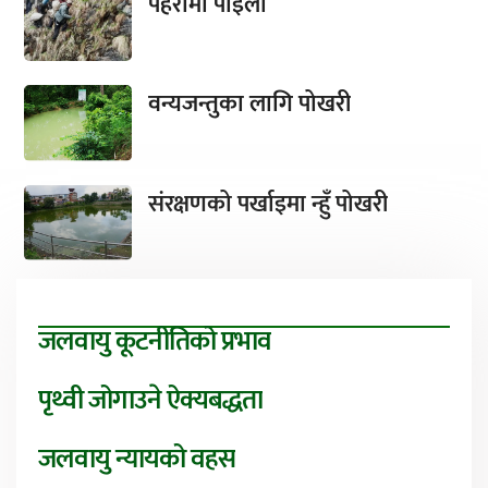
पहरामा पाइला
वन्यजन्तुका लागि पोखरी
संरक्षणको पर्खाइमा न्हुँ पोखरी
जलवायु कूटनीतिको प्रभाव
पृथ्वी जोगाउने ऐक्यबद्धता
जलवायु न्यायको वहस