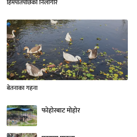
हिमपातपछिको निलगिरि
बेतनाका गहना
फोहोरबाट मोहोर