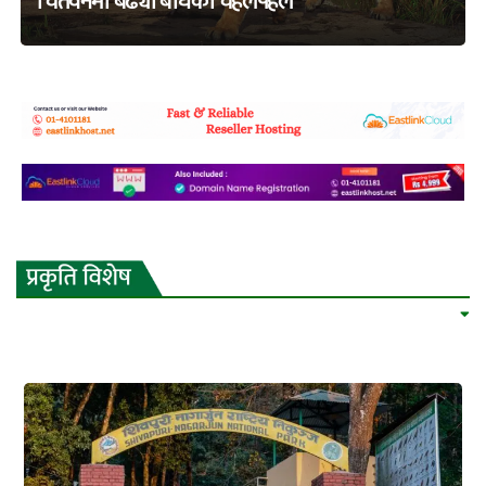
चितवनमा बढ्यो बाघको चहलपहल
adss