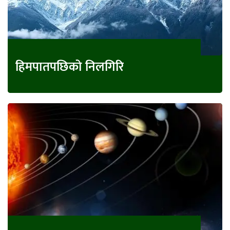
हिमपातपछिको निलगिरि