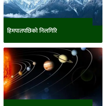
हिमपातपछिको निलगिरि