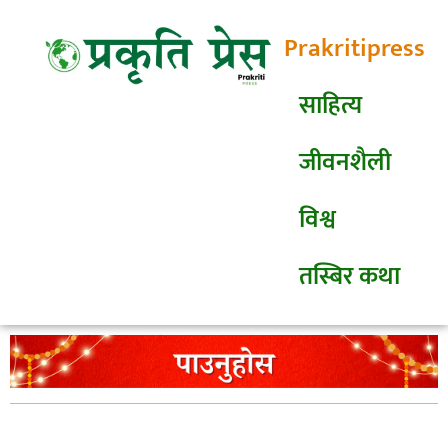
Prakritipress
साहित्य
जीवनशैली
विश्व
तस्बिर कथा