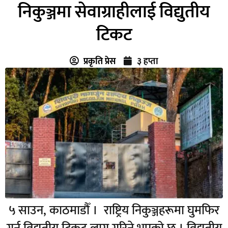
निकुञ्जमा सेवाग्राहीलाई विद्युतीय
टिकट
प्रकृति प्रेस
३ हप्ता
५ साउन, काठमाडौँ । राष्ट्रिय निकुञ्जहरूमा घुमफिर