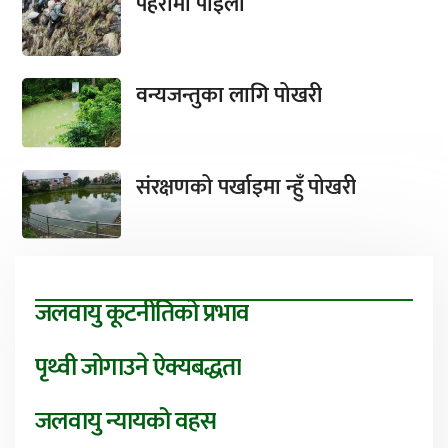
पहरामा पाइला
वन्यजन्तुका लागि पोखरी
संरक्षणको पर्खाइमा न्हुँ पोखरी
जलवायु कूटनीतिको प्रभाव
पृथ्वी जोगाउने ऐक्यबद्धता
जलवायु न्यायको वहस