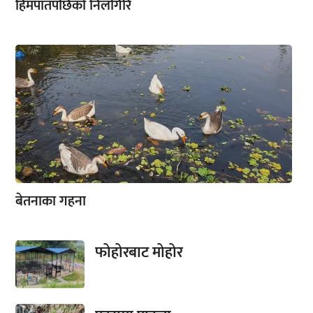
हिमपातपछिको निलगिरि
बेतनाका गहना
फोहोरबाट मोहोर