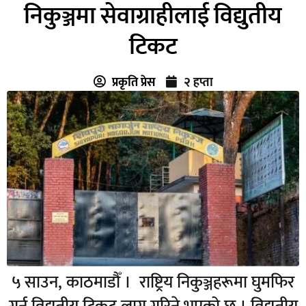
निकुञ्जमा सेवाग्राहीलाई विद्युतीय
टिकट
प्रकृति प्रेस
२ हप्ता
५ साउन, काठमाडौँ । राष्ट्रिय निकुञ्जहरूमा घुमफिर