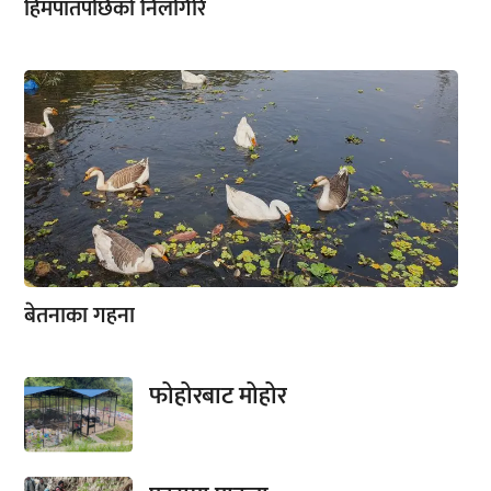
हिमपातपछिको निलगिरि
बेतनाका गहना
फोहोरबाट मोहोर