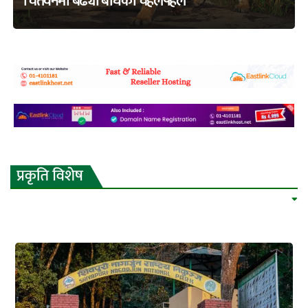
चितवनमा बढ्यो बाघको चहलपहल
adss