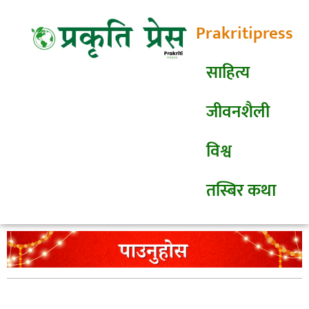
Prakritipress
साहित्य
जीवनशैली
विश्व
तस्बिर कथा