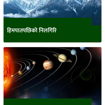
हिमपातपछिको निलगिरि