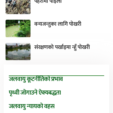
पहरामा पाइला
वन्यजन्तुका लागि पोखरी
संरक्षणको पर्खाइमा न्हुँ पोखरी
जलवायु कूटनीतिको प्रभाव
पृथ्वी जोगाउने ऐक्यबद्धता
जलवायु न्यायको वहस