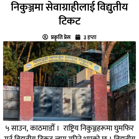
निकुञ्जमा सेवाग्राहीलाई विद्युतीय
टिकट
प्रकृति प्रेस
३ हप्ता
५ साउन, काठमाडौँ । राष्ट्रिय निकुञ्जहरूमा घुमफिर