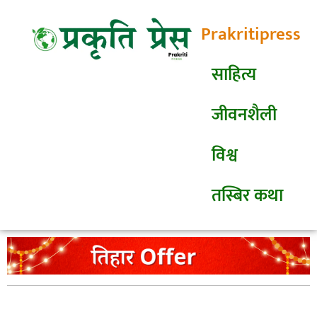
Prakritipress
साहित्य
जीवनशैली
विश्व
तस्बिर कथा