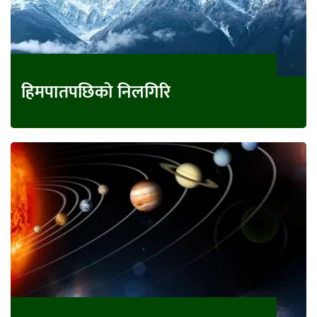
हिमपातपछिको निलगिरि