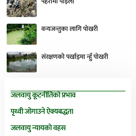
पहरामा पाइला
वन्यजन्तुका लागि पोखरी
संरक्षणको पर्खाइमा न्हुँ पोखरी
जलवायु कूटनीतिको प्रभाव
पृथ्वी जोगाउने ऐक्यबद्धता
जलवायु न्यायको वहस