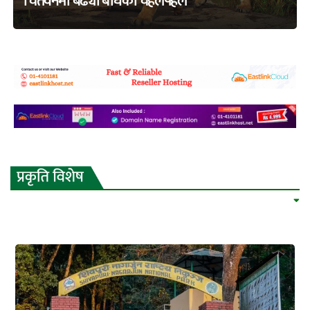
चितवनमा बढ्यो बाघको चहलपहल
adss