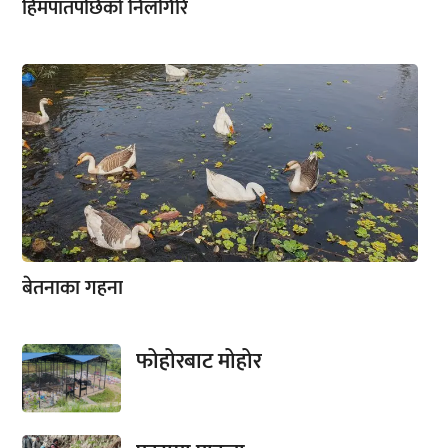
हिमपातपछिको निलगिरि
बेतनाका गहना
फोहोरबाट मोहोर