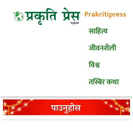
Prakritipress
साहित्य
जीवनशैली
विश्व
तस्बिर कथा