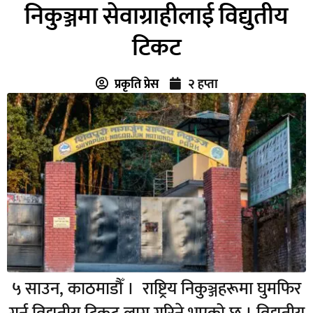
निकुञ्जमा सेवाग्राहीलाई विद्युतीय
टिकट
प्रकृति प्रेस
२ हप्ता
५ साउन, काठमाडौँ । राष्ट्रिय निकुञ्जहरूमा घुमफिर