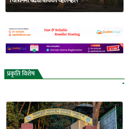
चितवनमा बढ्यो बाघको चहलपहल
adss