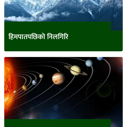
हिमपातपछिको निलगिरि