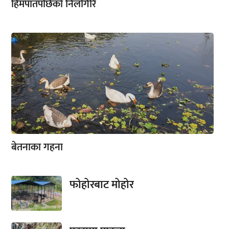
हिमपातपछिको निलगिरि
बेतनाका गहना
फोहोरबाट मोहोर