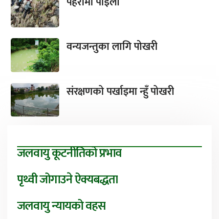
पहरामा पाइला
वन्यजन्तुका लागि पोखरी
संरक्षणको पर्खाइमा न्हुँ पोखरी
जलवायु कूटनीतिको प्रभाव
पृथ्वी जोगाउने ऐक्यबद्धता
जलवायु न्यायको वहस