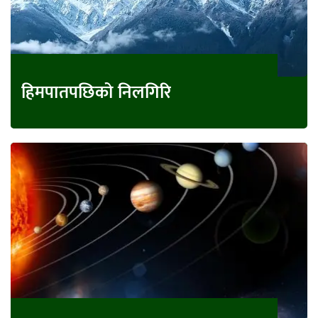
हिमपातपछिको निलगिरि