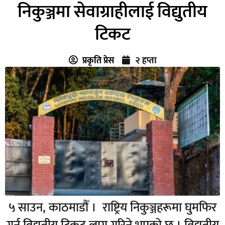
निकुञ्जमा सेवाग्राहीलाई विद्युतीय
टिकट
प्रकृति प्रेस
२ हप्ता
५ साउन, काठमाडौँ । राष्ट्रिय निकुञ्जहरूमा घुमफिर