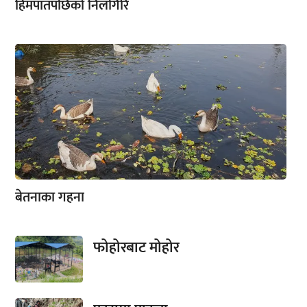
हिमपातपछिको निलगिरि
बेतनाका गहना
फोहोरबाट मोहोर