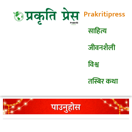
Prakritipress
साहित्य
जीवनशैली
विश्व
तस्बिर कथा