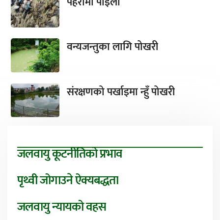
पहरामा पाइला
वन्यजन्तुका लागि पोखरी
संरक्षणको पर्खाइमा न्हुँ पोखरी
जलवायु कूटनीतिको प्रभाव
पृथ्वी जोगाउने ऐक्यबद्धता
जलवायु न्यायको वहस