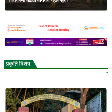
चितवनमा बढ्यो बाघको चहलपहल
adss