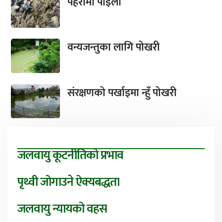
पहरामा पाइला
वन्यजन्तुका लागि पोखरी
संरक्षणको पर्खाइमा न्हुँ पोखरी
जलवायु कूटनीतिको प्रभाव
पृथ्वी जोगाउने ऐक्यबद्धता
जलवायु न्यायको वहस