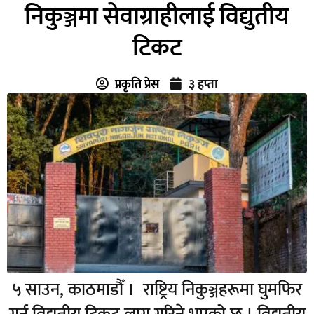
निकुञ्जमा सेवाग्राहीलाई विद्युतीय
टिकट
प्रकृति प्रेस
३ हप्ता
५ साउन, काठमाडौँ । राष्ट्रिय निकुञ्जहरूमा घुमफिर