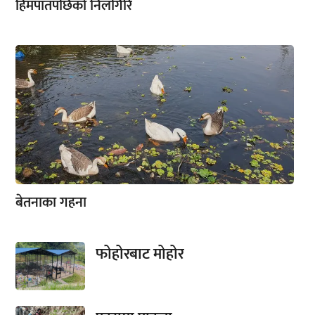
हिमपातपछिको निलगिरि
बेतनाका गहना
फोहोरबाट मोहोर