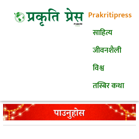
Prakritipress
साहित्य
जीवनशैली
विश्व
तस्बिर कथा