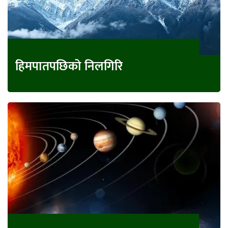
हिमपातपछिको निलगिरि