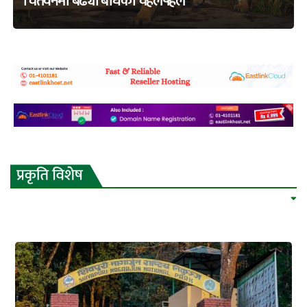
चितवनमा बढ्यो बाघको चहलपहल
adss