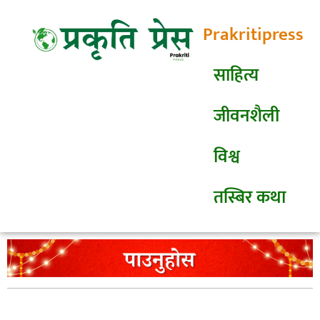
Prakritipress
साहित्य
जीवनशैली
विश्व
तस्बिर कथा