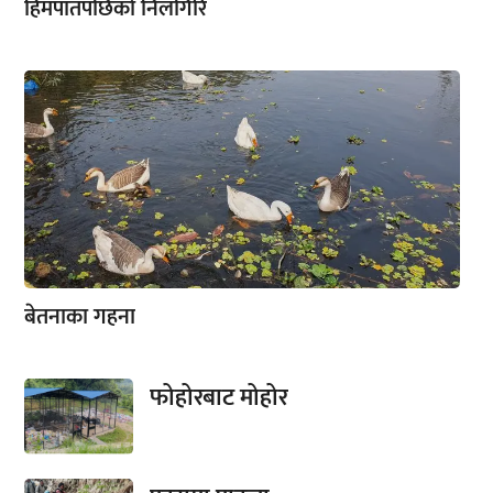
हिमपातपछिको निलगिरि
बेतनाका गहना
फोहोरबाट मोहोर