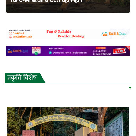
चितवनमा बढ्यो बाघको चहलपहल
adss