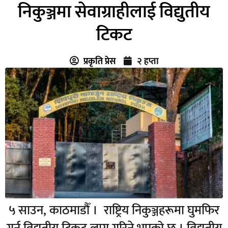
निकुञ्जमा सेवाग्राहीलाई विद्युतीय
टिकट
प्रकृति प्रेस
२ हप्ता
५ साउन, काठमाडौँ । राष्ट्रिय निकुञ्जहरूमा घुमफिर