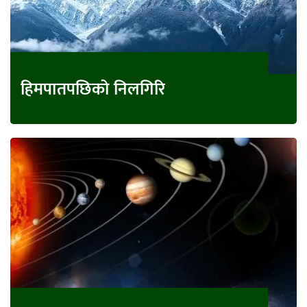
हिमपातपछिको निलगिरि