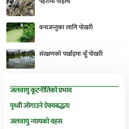
पहरामा पाइला
वन्यजन्तुका लागि पोखरी
संरक्षणको पर्खाइमा न्हुँ पोखरी
जलवायु कूटनीतिको प्रभाव
पृथ्वी जोगाउने ऐक्यबद्धता
जलवायु न्यायको वहस