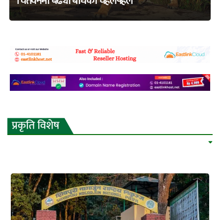
चितवनमा बढ्यो बाघको चहलपहल
adss