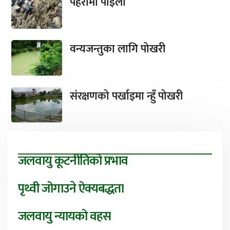
पहरामा पाइला
वन्यजन्तुका लागि पोखरी
संरक्षणको पर्खाइमा न्हुँ पोखरी
जलवायु कूटनीतिको प्रभाव
पृथ्वी जोगाउने ऐक्यबद्धता
जलवायु न्यायको वहस