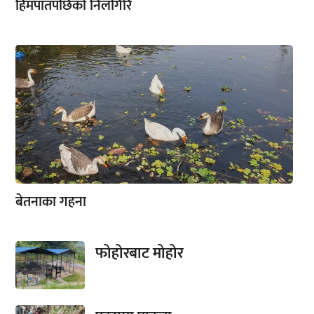
हिमपातपछिको निलगिरि
बेतनाका गहना
फोहोरबाट मोहोर