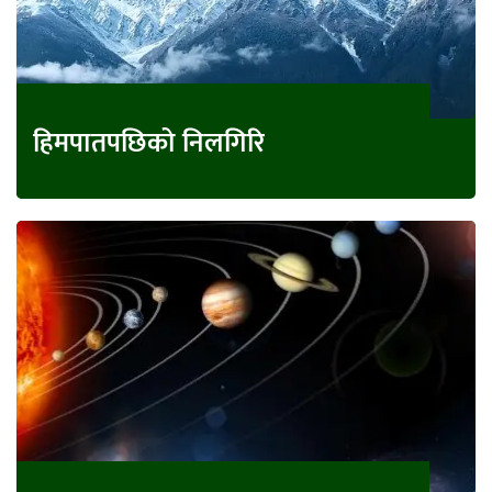
हिमपातपछिको निलगिरि