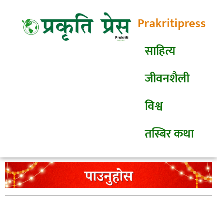
Prakritipress
साहित्य
जीवनशैली
विश्व
तस्बिर कथा