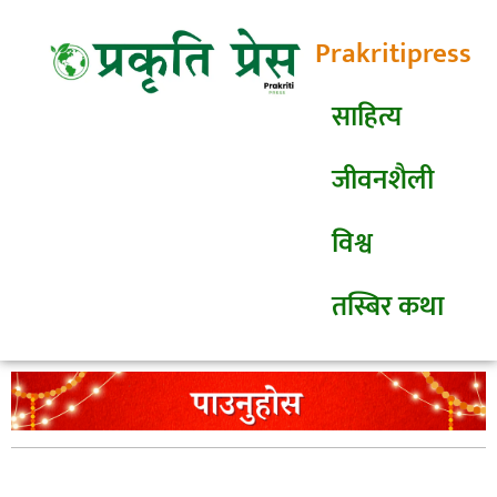
Prakritipress
साहित्य
जीवनशैली
विश्व
तस्बिर कथा