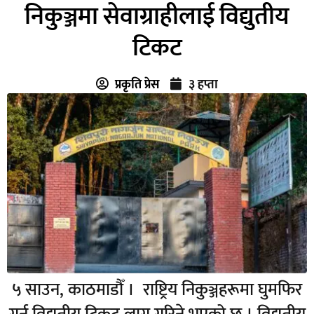
निकुञ्जमा सेवाग्राहीलाई विद्युतीय
टिकट
प्रकृति प्रेस
३ हप्ता
५ साउन, काठमाडौँ । राष्ट्रिय निकुञ्जहरूमा घुमफिर