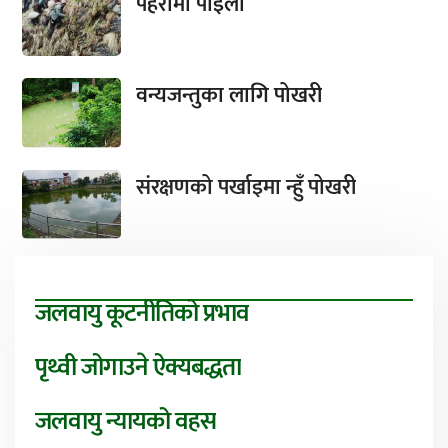
पहरामा पाइला
वन्यजन्तुका लागि पोखरी
संरक्षणको पर्खाइमा न्हुँ पोखरी
जलवायु कूटनीतिको प्रभाव
पृथ्वी जोगाउने ऐक्यबद्धता
जलवायु न्यायको वहस