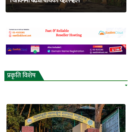
चितवनमा बढ्यो बाघको चहलपहल
adss