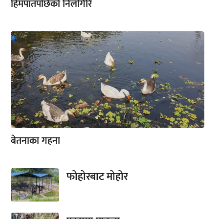
हिमपातपछिको निलगिरि
बेतनाका गहना
फोहोरबाट मोहोर