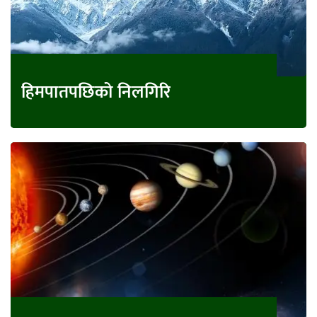
हिमपातपछिको निलगिरि