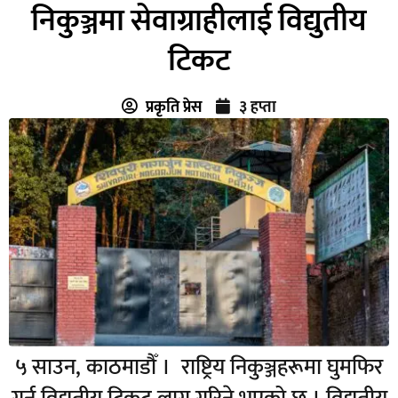
निकुञ्जमा सेवाग्राहीलाई विद्युतीय
टिकट
प्रकृति प्रेस
३ हप्ता
५ साउन, काठमाडौँ । राष्ट्रिय निकुञ्जहरूमा घुमफिर