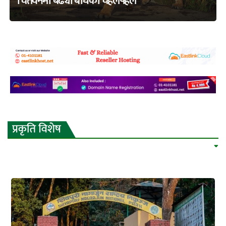
चितवनमा बढ्यो बाघको चहलपहल
adss