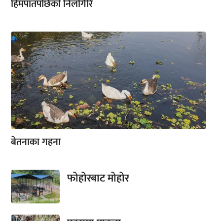
हिमपातपछिको निलगिरि
बेतनाका गहना
फोहोरबाट मोहोर