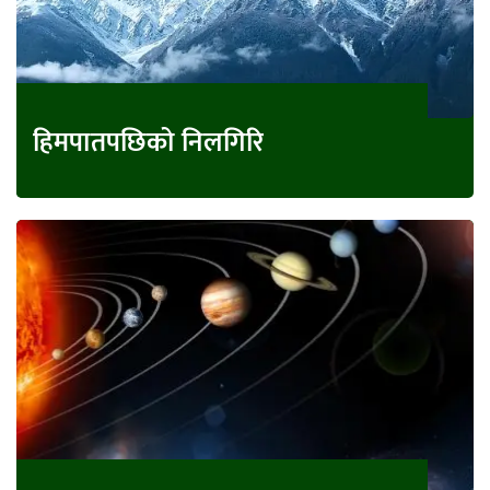
हिमपातपछिको निलगिरि