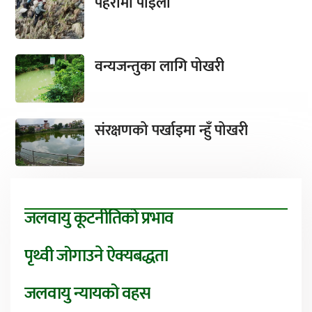
पहरामा पाइला
वन्यजन्तुका लागि पोखरी
संरक्षणको पर्खाइमा न्हुँ पोखरी
जलवायु कूटनीतिको प्रभाव
पृथ्वी जोगाउने ऐक्यबद्धता
जलवायु न्यायको वहस