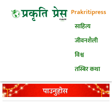
Prakritipress
साहित्य
जीवनशैली
विश्व
तस्बिर कथा