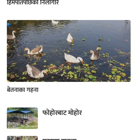
हिमपातपछिको निलगिरि
बेतनाका गहना
फोहोरबाट मोहोर