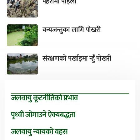
पहरामा पाइला
वन्यजन्तुका लागि पोखरी
संरक्षणको पर्खाइमा न्हुँ पोखरी
जलवायु कूटनीतिको प्रभाव
पृथ्वी जोगाउने ऐक्यबद्धता
जलवायु न्यायको वहस