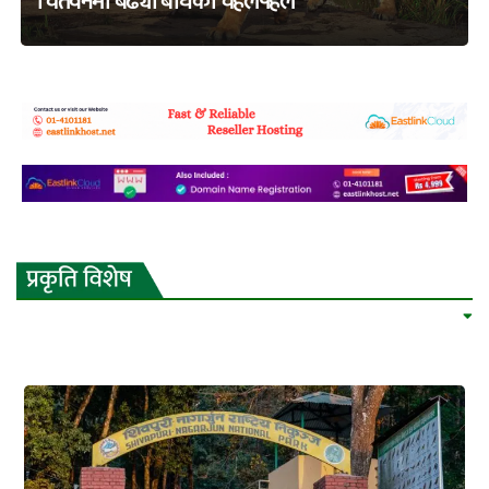
चितवनमा बढ्यो बाघको चहलपहल
adss