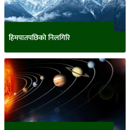
हिमपातपछिको निलगिरि