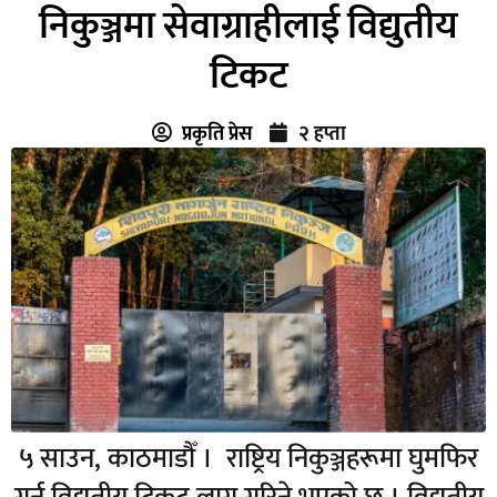
निकुञ्जमा सेवाग्राहीलाई विद्युतीय
टिकट
प्रकृति प्रेस
२ हप्ता
५ साउन, काठमाडौँ । राष्ट्रिय निकुञ्जहरूमा घुमफिर