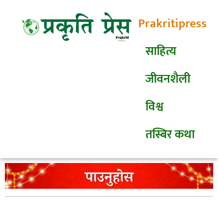
Prakritipress
साहित्य
जीवनशैली
विश्व
तस्बिर कथा