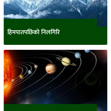
हिमपातपछिको निलगिरि