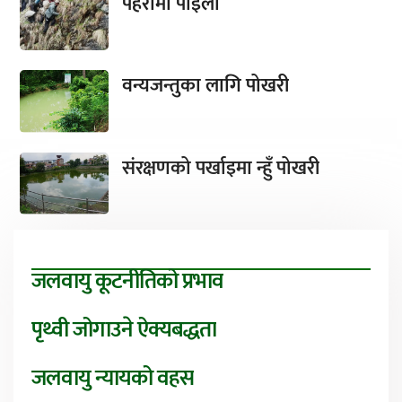
पहरामा पाइला
वन्यजन्तुका लागि पोखरी
संरक्षणको पर्खाइमा न्हुँ पोखरी
जलवायु कूटनीतिको प्रभाव
पृथ्वी जोगाउने ऐक्यबद्धता
जलवायु न्यायको वहस