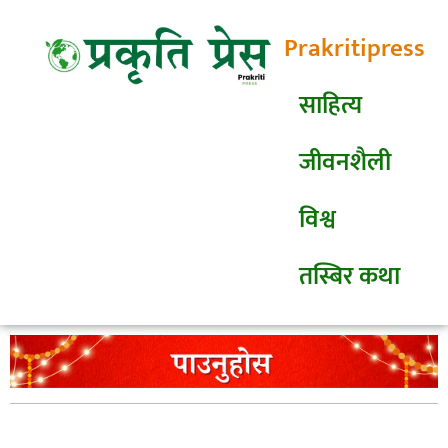
Prakritipress
साहित्य
जीवनशैली
विश्व
तस्बिर कथा