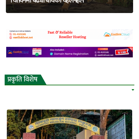
चितवनमा बढ्यो बाघको चहलपहल
adss