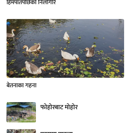
हिमपातपछिको निलगिरि
बेतनाका गहना
फोहोरबाट मोहोर