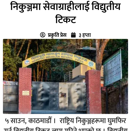
निकुञ्जमा सेवाग्राहीलाई विद्युतीय
टिकट
प्रकृति प्रेस
३ हप्ता
५ साउन, काठमाडौँ । राष्ट्रिय निकुञ्जहरूमा घुमफिर