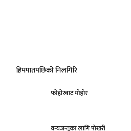
हिमपातपछिको निलगिरि
फोहोरबाट मोहोर
वन्यजन्तुका लागि पोखरी