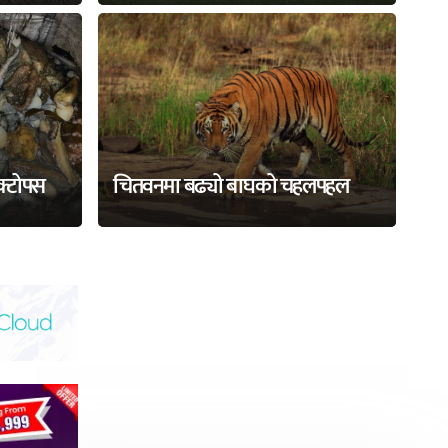
अक्टोपस
चितवनमा बढ्यो बाघको चहलपहल