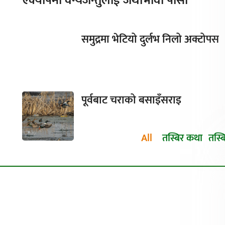
एक्यापमा वन्यजन्तुलाई जथाभावी पासो
समुद्रमा भेटियो दुर्लभ निलो अक्टोपस
पूर्वबाट चराको बसाइँसराइ
All
तस्बिर कथा
तस्ब