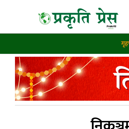
गृहप
निकुञ्ज