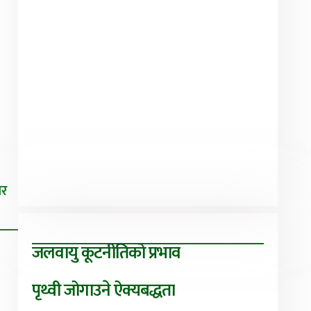
िर
जलवायु कूटनीतिको प्रभाव
पृथ्वी जोगाउने ऐक्यबद्धता