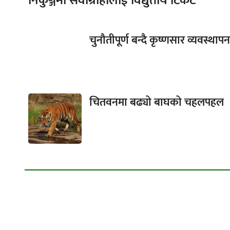
निकुञ्जमा सेवाग्राहीलाई विद्युतीय टिकट
चुनौतीपूर्ण बन्दै कृष्णसार व्यवस्थापन
चितवनमा बढ्यो बाघको चहलपहल