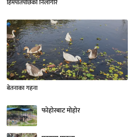
हिमपातपछिको निलगिरि
बेतनाका गहना
फोहोरबाट मोहोर