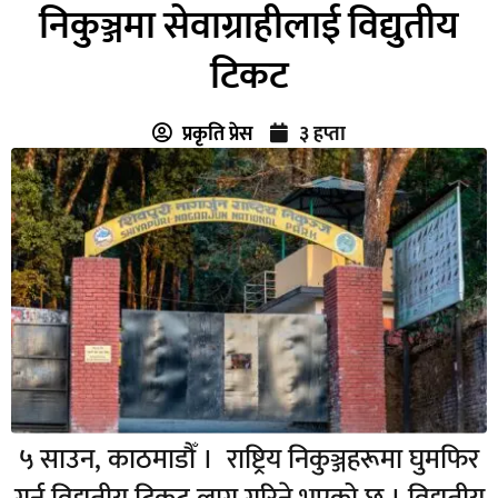
निकुञ्जमा सेवाग्राहीलाई विद्युतीय
टिकट
प्रकृति प्रेस
३ हप्ता
५ साउन, काठमाडौँ । राष्ट्रिय निकुञ्जहरूमा घुमफिर