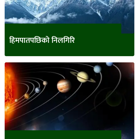
हिमपातपछिको निलगिरि