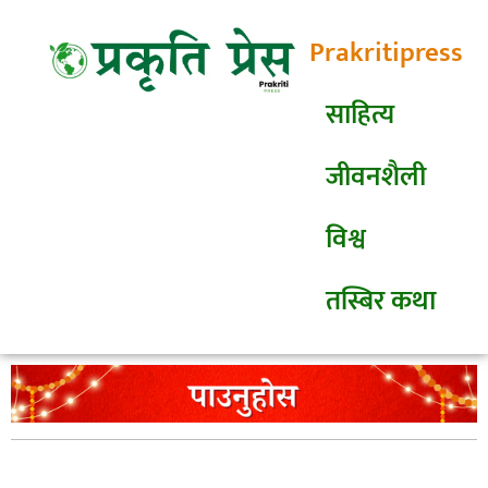
Prakritipress
साहित्य
जीवनशैली
विश्व
तस्बिर कथा