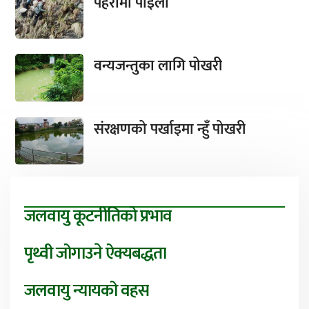
पहरामा पाइला
वन्यजन्तुका लागि पोखरी
संरक्षणको पर्खाइमा न्हुँ पोखरी
जलवायु कूटनीतिको प्रभाव
पृथ्वी जोगाउने ऐक्यबद्धता
जलवायु न्यायको वहस