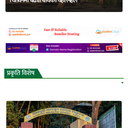
चितवनमा बढ्यो बाघको चहलपहल
adss