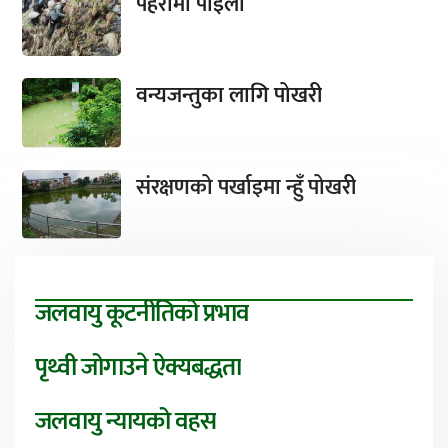
पहरामा पाइला
वन्यजन्तुका लागि पोखरी
संरक्षणको पर्खाइमा न्हुँ पोखरी
जलवायु कूटनीतिको प्रभाव
पृथ्वी जोगाउने ऐक्यबद्धता
जलवायु न्यायको वहस