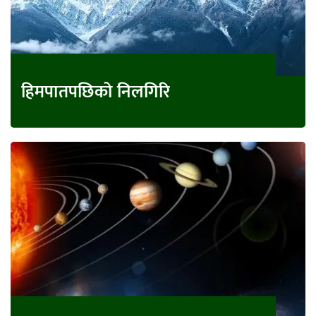
हिमपातपछिको निलगिरि