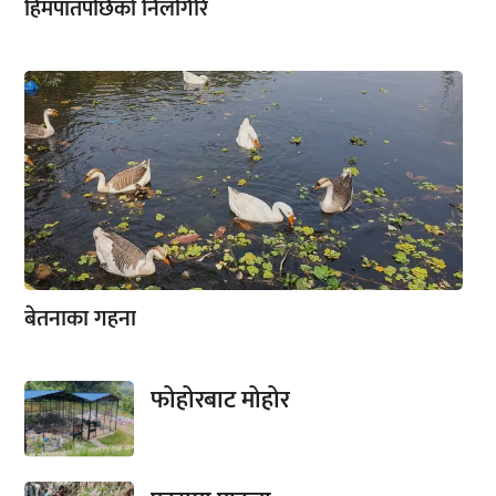
हिमपातपछिको निलगिरि
बेतनाका गहना
फोहोरबाट मोहोर