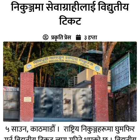
निकुञ्जमा सेवाग्राहीलाई विद्युतीय
टिकट
प्रकृति प्रेस
३ हप्ता
५ साउन, काठमाडौँ । राष्ट्रिय निकुञ्जहरूमा घुमफिर