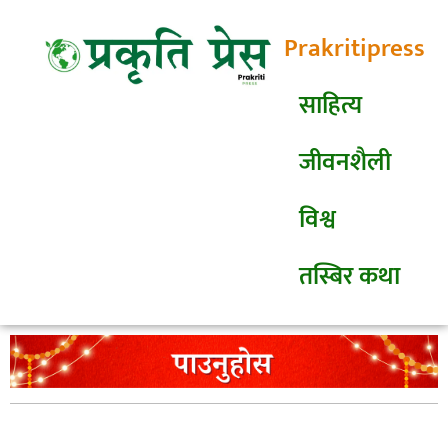
Prakritipress
साहित्य
जीवनशैली
विश्व
तस्बिर कथा