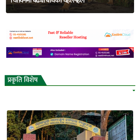
चितवनमा बढ्यो बाघको चहलपहल
adss