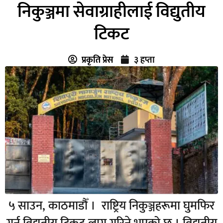
निकुञ्जमा सेवाग्राहीलाई विद्युतीय
टिकट
प्रकृति प्रेस
३ हप्ता
५ साउन, काठमाडौँ । राष्ट्रिय निकुञ्जहरूमा घुमफिर