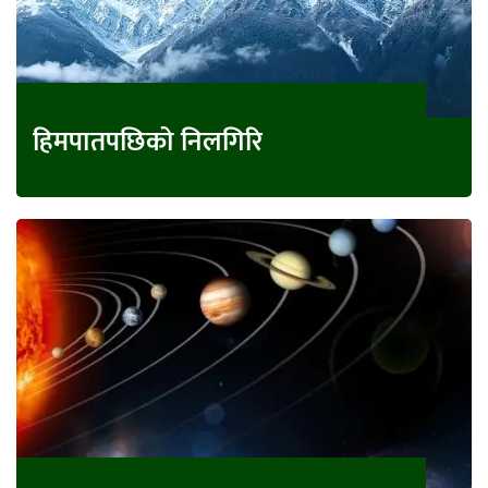
हिमपातपछिको निलगिरि