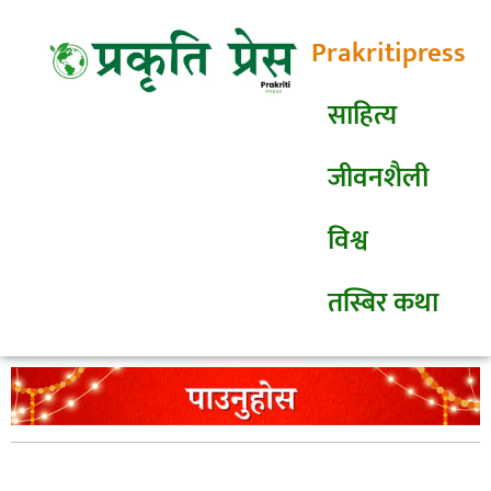
Prakritipress
साहित्य
जीवनशैली
विश्व
तस्बिर कथा