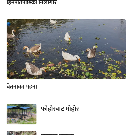
हिमपातपछिको निलगिरि
बेतनाका गहना
फोहोरबाट मोहोर