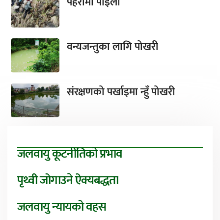
पहरामा पाइला
वन्यजन्तुका लागि पोखरी
संरक्षणको पर्खाइमा न्हुँ पोखरी
जलवायु कूटनीतिको प्रभाव
पृथ्वी जोगाउने ऐक्यबद्धता
जलवायु न्यायको वहस