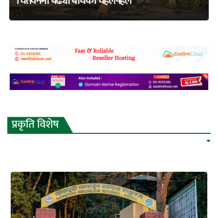
चितवनमा बढ्यो बाघको चहलपहल
adss