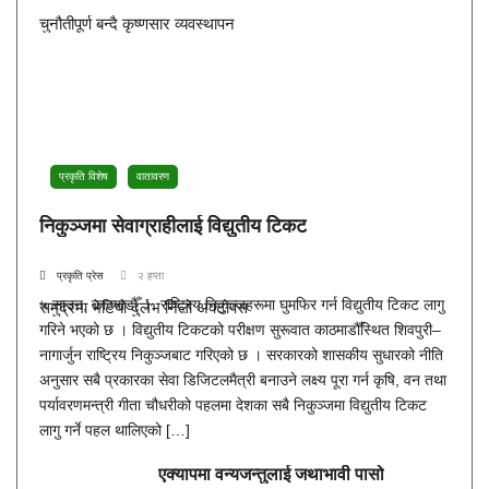
चुनौतीपूर्ण बन्दै कृष्णसार व्यवस्थापन
प्रकृति विशेष
वातावरण
निकुञ्जमा सेवाग्राहीलाई विद्युतीय टिकट
प्रकृति प्रेस
२ हप्ता
५ साउन, काठमाडौँ । राष्ट्रिय निकुञ्जहरूमा घुमफिर गर्न विद्युतीय टिकट लागु
समुद्रमा भेटियो दुर्लभ निलो अक्टोपस
गरिने भएको छ । विद्युतीय टिकटको परीक्षण सुरूवात काठमाडौँस्थित शिवपुरी–
नागार्जुन राष्ट्रिय निकुञ्जबाट गरिएको छ । सरकारको शासकीय सुधारको नीति
अनुसार सबै प्रकारका सेवा डिजिटलमैत्री बनाउने लक्ष्य पूरा गर्न कृषि, वन तथा
पर्यावरणमन्त्री गीता चौधरीको पहलमा देशका सबै निकुञ्जमा विद्युतीय टिकट
लागु गर्ने पहल थालिएको […]
एक्यापमा वन्यजन्तुलाई जथाभावी पासो